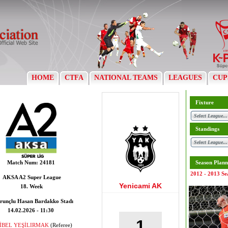
HOME
CTFA
NATIONAL TEAMS
LEAGUES
CUP
Fixture
Standings
Match Num:
24181
Season Plann
2012 - 2013 Se
AKSA A2 Super League
Yenicami AK
18. Week
runçlu Hasan Bardakko Stadı
14.02.2026 - 11:30
1
İBEL YEŞİLIRMAK
(Referee)