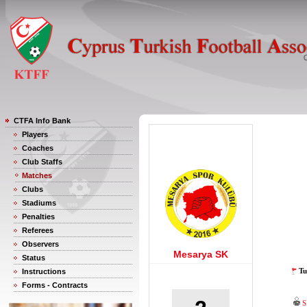
CTFA Info Bank
Players
Coaches
Club Staffs
Matches
Clubs
Stadiums
Penalties
Referees
Observers
Mesarya SK
Status
Tu
Instructions
Forms - Contracts
S