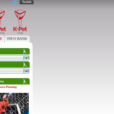
Turkish
S
INFO BANK
ing
ason Planning