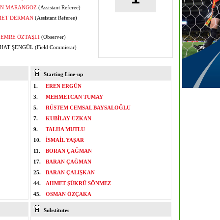
N MARANGOZ
(Assistant Referee)
ET DERMAN
(Assistant Referee)
EMRE ÖZTAŞLI
(Observer)
AT ŞENGÜL (Field Commissar)
Starting Line-up
1.
EREN ERGÜN
3.
MEHMETCAN TUMAY
5.
RÜSTEM CEMSAL BAYSALOĞLU
7.
KUBİLAY UZKAN
9.
TALHA MUTLU
10.
İSMAİL YAŞAR
11.
BORAN ÇAĞMAN
17.
BARAN ÇAĞMAN
25.
BARAN ÇALIŞKAN
44.
AHMET ŞÜKRÜ SÖNMEZ
45.
OSMAN ÖZÇAKA
Substitutes