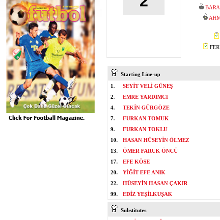
2
BARA
AHM
FERH
Starting Line-up
1.
SEYİT VELİ GÜNEŞ
2.
EMRE YARDIMCI
4.
TEKİN GÜRGÖZE
7.
FURKAN TOMUK
9.
FURKAN TOKLU
10.
HASAN HÜSEYİN ÖLMEZ
13.
ÖMER FARUK ÖNCÜ
17.
EFE KÖSE
20.
YİĞİT EFE ANIK
22.
HÜSEYİN HASAN ÇAKIR
99.
EDİZ YEŞİLKUŞAK
Substitutes