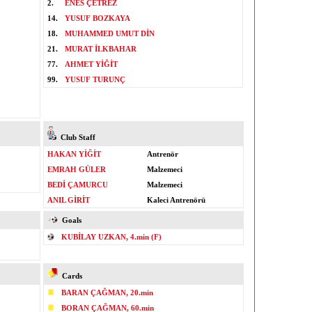
2.
ENES ÇETREZ
14.
YUSUF BOZKAYA
18.
MUHAMMED UMUT DİN
21.
MURAT İLKBAHAR
77.
AHMET YİĞİT
99.
YUSUF TURUNÇ
Club Staff
HAKAN YİĞİT
Antrenör
EMRAH GÜLER
Malzemeci
BEDİ ÇAMURCU
Malzemeci
ANIL GİRİT
Kaleci Antrenörü
Goals
KUBİLAY UZKAN, 4.min (F)
Cards
BARAN ÇAĞMAN, 20.min
BORAN ÇAĞMAN, 60.min