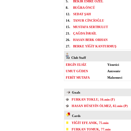
5.
BEKİR EMRE ÖZEL
8.
BUĞRA ÖNCÜ
12.
SEDAT ŞAH
14.
TANUR CİNCİOĞLU
15.
MUSTAFA SERTBULUT
21.
ÇAĞDA İSRAİL
26.
HASAN BERK ORHAN
27.
BERKE YİĞİT KANTURMUŞ
Club Staff
ERGİN ELSİZ
Yönetici
UMUT GÜDEN
Antrenör
FERİT MUTAFA
Malzemeci
Goals
FURKAN TOKLU, 16.min (F)
HASAN HÜSEYİN ÖLMEZ, 82.min (P)
Cards
YİĞİT EFE ANIK, 75.min
FURKAN TOMUK, 77.min