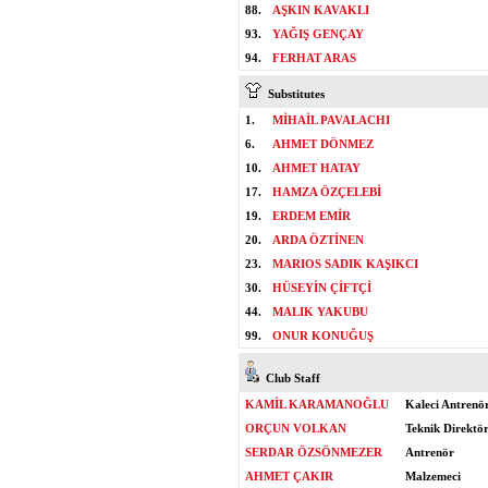
88.
AŞKIN KAVAKLI
93.
YAĞIŞ GENÇAY
94.
FERHAT ARAS
Substitutes
1.
MİHAİL PAVALACHI
6.
AHMET DÖNMEZ
10.
AHMET HATAY
17.
HAMZA ÖZÇELEBİ
19.
ERDEM EMİR
20.
ARDA ÖZTİNEN
23.
MARIOS SADIK KAŞIKCI
30.
HÜSEYİN ÇİFTÇİ
44.
MALIK YAKUBU
99.
ONUR KONUĞUŞ
Club Staff
KAMİL KARAMANOĞLU
Kaleci Antrenö
ORÇUN VOLKAN
Teknik Direktö
SERDAR ÖZSÖNMEZER
Antrenör
AHMET ÇAKIR
Malzemeci