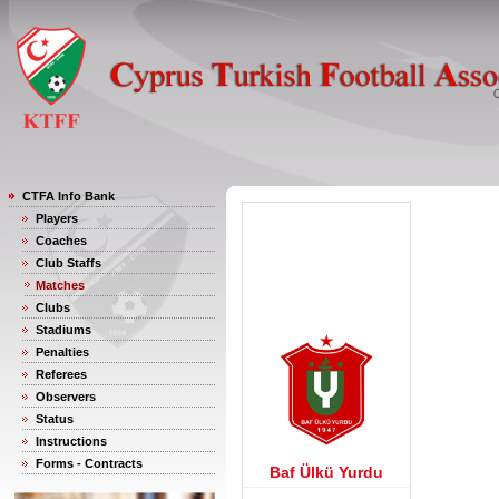
CTFA Info Bank
Players
Coaches
Club Staffs
Matches
Clubs
Stadiums
Penalties
Referees
Observers
Status
Instructions
Forms - Contracts
Baf Ülkü Yurdu