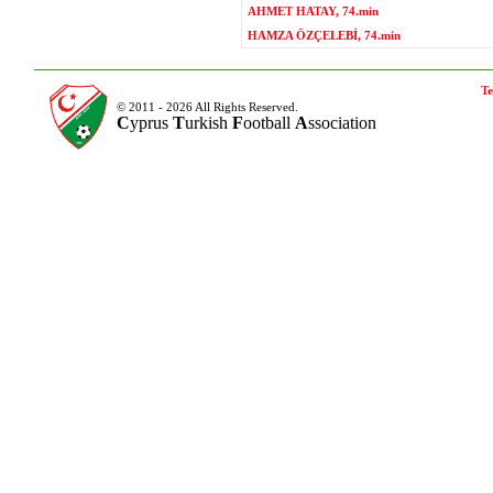
AHMET HATAY, 74.min
HAMZA ÖZÇELEBİ, 74.min
Te
© 2011 - 2026 All Rights Reserved.
C
yprus
T
urkish
F
ootball
A
ssociation