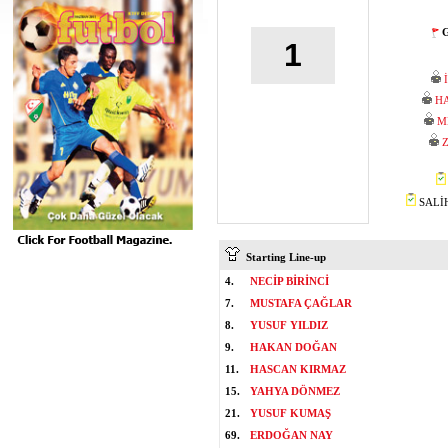
G
1
HA
M
SALİH
Starting Line-up
4.
NECİP BİRİNCİ
7.
MUSTAFA ÇAĞLAR
8.
YUSUF YILDIZ
9.
HAKAN DOĞAN
11.
HASCAN KIRMAZ
15.
YAHYA DÖNMEZ
21.
YUSUF KUMAŞ
69.
ERDOĞAN NAY