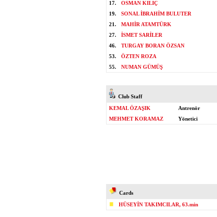
17.
OSMAN KILIÇ
19.
SONAL İBRAHİM BULUTER
21.
MAHİR ATAMTÜRK
27.
İSMET SARİLER
46.
TURGAY BORAN ÖZSAN
53.
ÖZTEN ROZA
55.
NUMAN GÜMÜŞ
Club Staff
KEMAL ÖZAŞIK
Antrenör
MEHMET KORAMAZ
Yönetici
Cards
HÜSEYİN TAKIMCILAR, 63.min