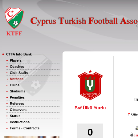
CTFA Info Bank
Players
Coaches
Club Staffs
Matches
Clubs
Stadiums
Penalties
U1
Referees
Baf Ülkü Yurdu
Observers
Güze
Status
Instructions
Forms - Contracts
0
F