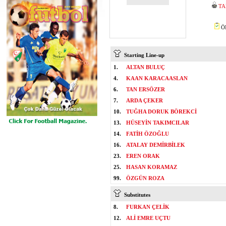
TA
ÖM
Starting Line-up
1.
ALTAN BULUÇ
4.
KAAN KARACAASLAN
6.
TAN ERSÖZER
7.
ARDA ÇEKER
10.
TUĞHA DORUK BÖREKCİ
13.
HÜSEYİN TAKIMCILAR
14.
FATİH ÖZOĞLU
16.
ATALAY DEMİRBİLEK
23.
EREN ORAK
25.
HASAN KORAMAZ
99.
ÖZGÜN ROZA
Substitutes
8.
FURKAN ÇELİK
12.
ALİ EMRE UÇTU