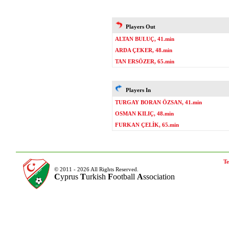
Players Out
ALTAN BULUÇ, 41.min
ARDA ÇEKER, 48.min
TAN ERSÖZER, 65.min
Players In
TURGAY BORAN ÖZSAN, 41.min
OSMAN KILIÇ, 48.min
FURKAN ÇELİK, 65.min
Te
© 2011 - 2026 All Rights Reserved.
C
yprus
T
urkish
F
ootball
A
ssociation