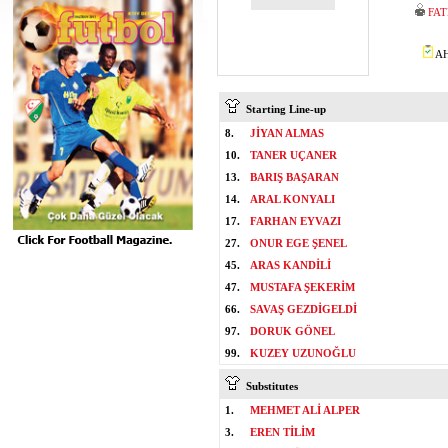
FA
AH
Starting Line-up
8.
JİYAN ALMAS
10.
TANER UÇANER
13.
BARIŞ BAŞARAN
14.
ARAL KONYALI
17.
FARHAN EYVAZI
27.
ONUR EGE ŞENEL
45.
ARAS KANDİLİ
47.
MUSTAFA ŞEKERİM
66.
SAVAŞ GEZDİGELDİ
97.
DORUK GÖNEL
99.
KUZEY UZUNOĞLU
Substitutes
1.
MEHMET ALİ ALPER
3.
EREN TİLİM