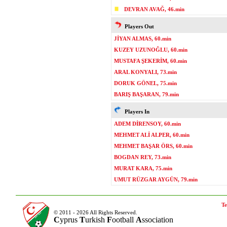
DEVRAN AVAĞ, 46.min
Players Out
JİYAN ALMAS, 60.min
KUZEY UZUNOĞLU, 60.min
MUSTAFA ŞEKERİM, 60.min
ARAL KONYALI, 73.min
DORUK GÖNEL, 75.min
BARIŞ BAŞARAN, 79.min
Players In
ADEM DİRENSOY, 60.min
MEHMET ALİ ALPER, 60.min
MEHMET BAŞAR ÖRS, 60.min
BOGDAN REY, 73.min
MURAT KARA, 75.min
UMUT RÜZGAR AYGÜN, 79.min
Te
© 2011 - 2026 All Rights Reserved.
C
yprus
T
urkish
F
ootball
A
ssociation