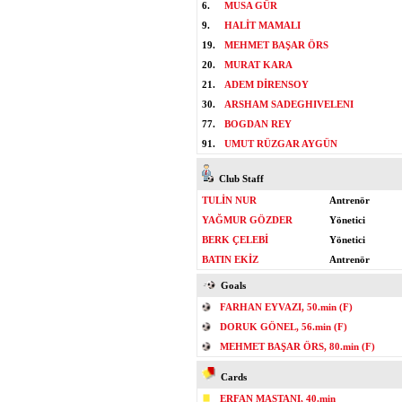
6.
MUSA GÜR
9.
HALİT MAMALI
19.
MEHMET BAŞAR ÖRS
20.
MURAT KARA
21.
ADEM DİRENSOY
30.
ARSHAM SADEGHIVELENI
77.
BOGDAN REY
91.
UMUT RÜZGAR AYGÜN
Club Staff
TULİN NUR
Antrenör
YAĞMUR GÖZDER
Yönetici
BERK ÇELEBİ
Yönetici
BATIN EKİZ
Antrenör
Goals
FARHAN EYVAZI, 50.min (F)
DORUK GÖNEL, 56.min (F)
MEHMET BAŞAR ÖRS, 80.min (F)
Cards
ERFAN MASTANI, 40.min