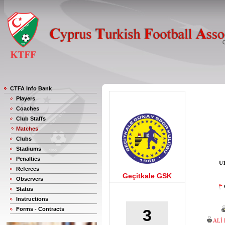
CTFA Info Bank
Players
Coaches
Club Staffs
Matches
Clubs
Stadiums
Penalties
U1
Referees
Geçitkale GSK
Observers
Status
Instructions
Forms - Contracts
3
ALİ