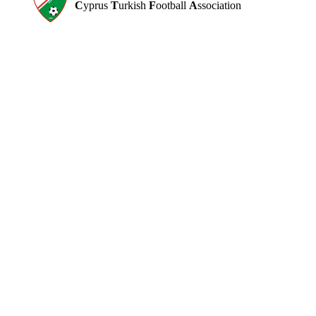
C
yprus
T
urkish
F
ootball
A
ssociation