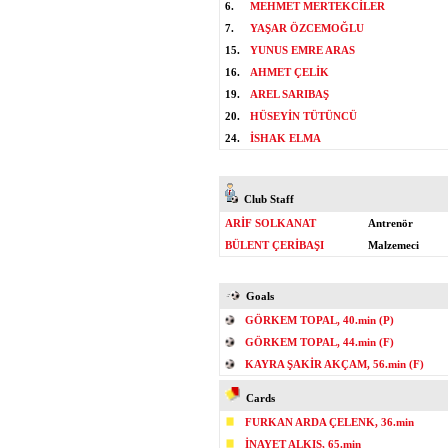
6.
MEHMET MERTEKCİLER
7.
YAŞAR ÖZCEMOĞLU
15.
YUNUS EMRE ARAS
16.
AHMET ÇELİK
19.
AREL SARIBAŞ
20.
HÜSEYİN TÜTÜNCÜ
24.
İSHAK ELMA
Club Staff
ARİF SOLKANAT
Antrenör
BÜLENT ÇERİBAŞI
Malzemeci
Goals
GÖRKEM TOPAL, 40.min (P)
GÖRKEM TOPAL, 44.min (F)
KAYRA ŞAKİR AKÇAM, 56.min (F)
Cards
FURKAN ARDA ÇELENK, 36.min
İNAYET ALKIŞ, 65.min