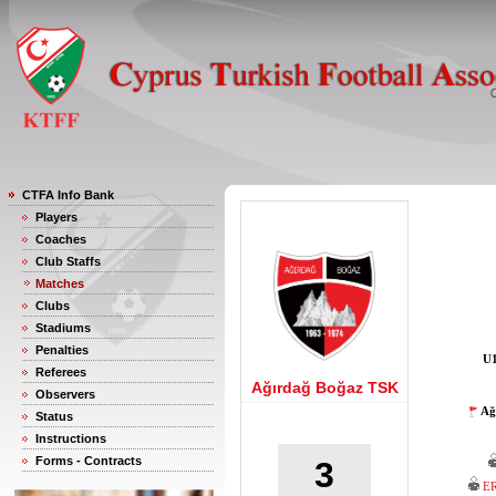
CTFA Info Bank
Players
Coaches
Club Staffs
Matches
Clubs
Stadiums
Penalties
U1
Referees
Ağırdağ Boğaz TSK
Observers
Ağ
Status
Instructions
Forms - Contracts
3
E