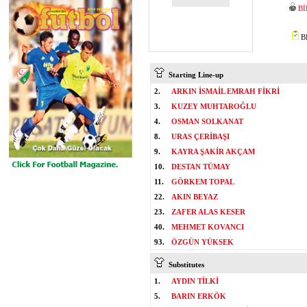
Bİ
BE
Starting Line-up
2.
ARKIN İSMAİL EMRAH FİKRİ
3.
KUZEY MUHTAROĞLU
4.
OSMAN SOLKANAT
8.
URAS ÇERİBAŞI
9.
KAYRA ŞAKİR AKÇAM
10.
DESTAN TÜMAY
11.
GÖRKEM TOPAL
22.
AKIN BEYAZ
23.
ZAFER ALAS KESER
40.
MEHMET KOVANCI
93.
ÖZGÜN YÜKSEK
Substitutes
1.
AYDIN TİLKİ
5.
BARIN ERKÖK