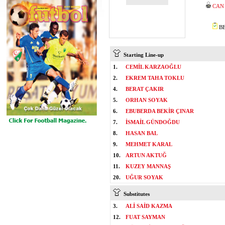
CAN
BE
Starting Line-up
1.
CEMİL KARZAOĞLU
2.
EKREM TAHA TOKLU
4.
BERAT ÇAKIR
5.
ORHAN SOYAK
6.
EBUBERDA BEKİR ÇINAR
7.
İSMAİL GÜNDOĞDU
8.
HASAN BAL
9.
MEHMET KARAL
10.
ARTUN AKTUĞ
11.
KUZEY MANNAŞ
20.
UĞUR SOYAK
Substitutes
3.
ALİ SAİD KAZMA
12.
FUAT SAYMAN