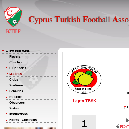
CTFA Info Bank
Players
Coaches
Club Staffs
Matches
Clubs
Stadiums
Penalties
U1
Referees
Lapta TBSK
Observers
L
Status
Instructions
Forms - Contracts
1
RIDV