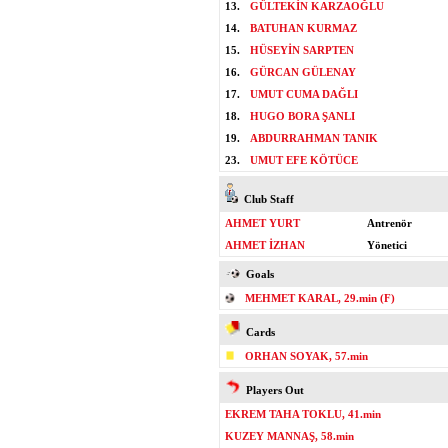
13.
GÜLTEKİN KARZAOĞLU
14.
BATUHAN KURMAZ
15.
HÜSEYİN SARPTEN
16.
GÜRCAN GÜLENAY
17.
UMUT CUMA DAĞLI
18.
HUGO BORA ŞANLI
19.
ABDURRAHMAN TANIK
23.
UMUT EFE KÖTÜCE
Club Staff
AHMET YURT
Antrenör
AHMET İZHAN
Yönetici
Goals
MEHMET KARAL, 29.min (F)
Cards
ORHAN SOYAK, 57.min
Players Out
EKREM TAHA TOKLU, 41.min
KUZEY MANNAŞ, 58.min