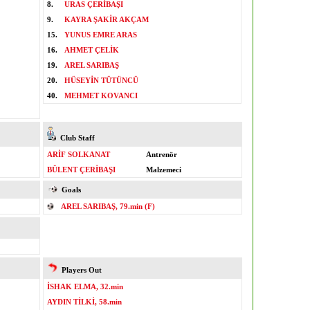
8.
URAS ÇERİBAŞI
9.
KAYRA ŞAKİR AKÇAM
15.
YUNUS EMRE ARAS
16.
AHMET ÇELİK
19.
AREL SARIBAŞ
20.
HÜSEYİN TÜTÜNCÜ
40.
MEHMET KOVANCI
Club Staff
ARİF SOLKANAT
Antrenör
BÜLENT ÇERİBAŞI
Malzemeci
Goals
AREL SARIBAŞ, 79.min (F)
Players Out
İSHAK ELMA, 32.min
AYDIN TİLKİ, 58.min