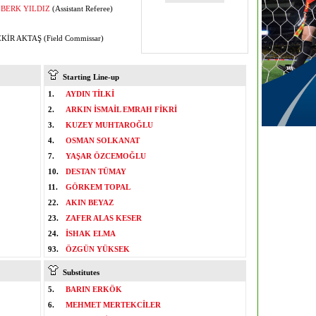
 BERK YILDIZ
(Assistant Referee)
KİR AKTAŞ (Field Commissar)
Starting Line-up
1.
AYDIN TİLKİ
2.
ARKIN İSMAİL EMRAH FİKRİ
3.
KUZEY MUHTAROĞLU
4.
OSMAN SOLKANAT
7.
YAŞAR ÖZCEMOĞLU
10.
DESTAN TÜMAY
11.
GÖRKEM TOPAL
22.
AKIN BEYAZ
23.
ZAFER ALAS KESER
24.
İSHAK ELMA
93.
ÖZGÜN YÜKSEK
Substitutes
5.
BARIN ERKÖK
6.
MEHMET MERTEKCİLER