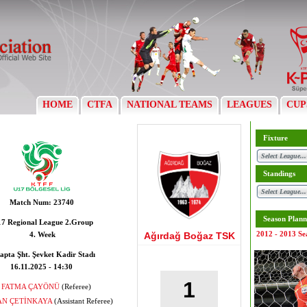
HOME
CTFA
NATIONAL TEAMS
LEAGUES
CUP
Fixture
Standings
Match Num:
23740
Season Plann
7 Regional League 2.Group
2012 - 2013 Se
4. Week
Ağırdağ Boğaz TSK
apta Şht. Şevket Kadir Stadı
16.11.2025 - 14:30
1
FATMA ÇAYÖNÜ
(Referee)
AN ÇETİNKAYA
(Assistant Referee)