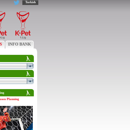
Turkish
S
INFO BANK
ing
ason Planning