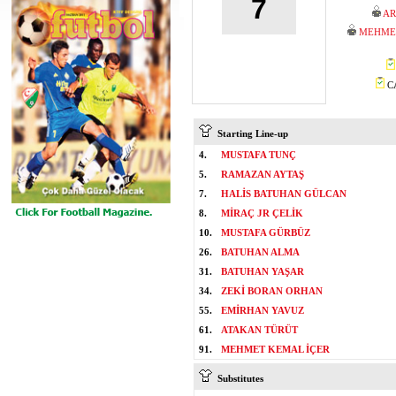
7
AR
MEHMET
CA
Starting Line-up
4.
MUSTAFA TUNÇ
5.
RAMAZAN AYTAŞ
7.
HALİS BATUHAN GÜLCAN
8.
MİRAÇ JR ÇELİK
10.
MUSTAFA GÜRBÜZ
26.
BATUHAN ALMA
31.
BATUHAN YAŞAR
34.
ZEKİ BORAN ORHAN
55.
EMİRHAN YAVUZ
61.
ATAKAN TÜRÜT
91.
MEHMET KEMAL İÇER
Substitutes