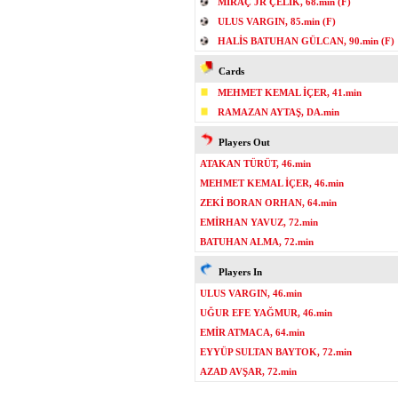
MİRAÇ JR ÇELİK, 68.min (F)
ULUS VARGIN, 85.min (F)
HALİS BATUHAN GÜLCAN, 90.min (F)
Cards
MEHMET KEMAL İÇER, 41.min
RAMAZAN AYTAŞ, DA.min
Players Out
ATAKAN TÜRÜT, 46.min
MEHMET KEMAL İÇER, 46.min
ZEKİ BORAN ORHAN, 64.min
EMİRHAN YAVUZ, 72.min
BATUHAN ALMA, 72.min
Players In
ULUS VARGIN, 46.min
UĞUR EFE YAĞMUR, 46.min
EMİR ATMACA, 64.min
EYYÜP SULTAN BAYTOK, 72.min
AZAD AVŞAR, 72.min