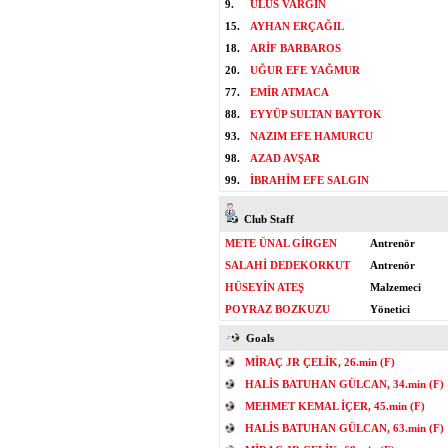
9.
ULUS VARGIN
15.
AYHAN ERÇAĞIL
18.
ARİF BARBAROS
20.
UĞUR EFE YAĞMUR
77.
EMİR ATMACA
88.
EYYÜP SULTAN BAYTOK
93.
NAZIM EFE HAMURCU
98.
AZAD AVŞAR
99.
İBRAHİM EFE SALGIN
Club Staff
METE ÜNAL GİRGEN
Antrenör
SALAHİ DEDEKORKUT
Antrenör
HÜSEYİN ATEŞ
Malzemeci
POYRAZ BOZKUZU
Yönetici
Goals
MİRAÇ JR ÇELİK, 26.min (F)
HALİS BATUHAN GÜLCAN, 34.min (F)
MEHMET KEMAL İÇER, 45.min (F)
HALİS BATUHAN GÜLCAN, 63.min (F)