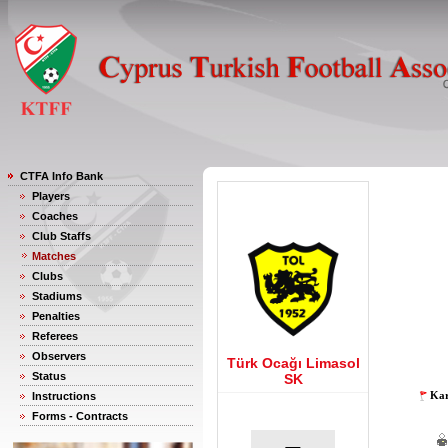
CTFA Info Bank
Players
Coaches
Club Staffs
Matches
Clubs
Stadiums
Penalties
Referees
Observers
Türk Ocağı Limasol
Status
SK
Kar
Instructions
Forms - Contracts