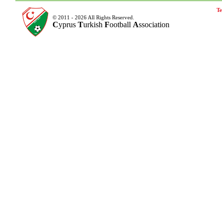
Te
© 2011 - 2026 All Rights Reserved.
C
yprus
T
urkish
F
ootball
A
ssociation