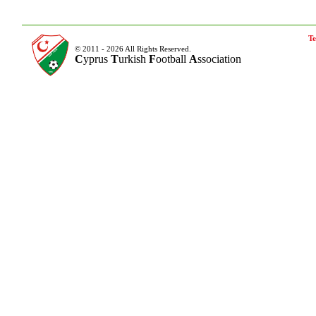
Te
© 2011 - 2026 All Rights Reserved.
C
yprus
T
urkish
F
ootball
A
ssociation