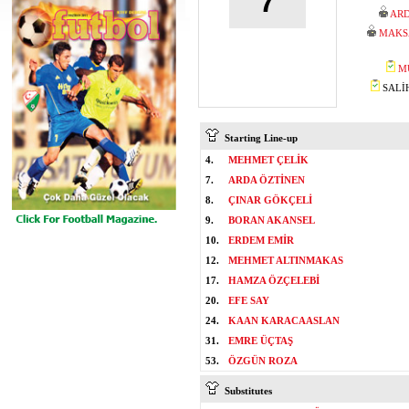
7
ARD
MAKS
M
SALİH
Starting Line-up
4.
MEHMET ÇELİK
7.
ARDA ÖZTİNEN
8.
ÇINAR GÖKÇELİ
9.
BORAN AKANSEL
10.
ERDEM EMİR
12.
MEHMET ALTINMAKAS
17.
HAMZA ÖZÇELEBİ
20.
EFE SAY
24.
KAAN KARACAASLAN
31.
EMRE ÜÇTAŞ
53.
ÖZGÜN ROZA
Substitutes