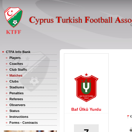
CTFA Info Bank
Players
Coaches
Club Staffs
Matches
Clubs
Stadiums
Penalties
Referees
Observers
Baf Ülkü Yurdu
Status
G
Instructions
Forms - Contracts