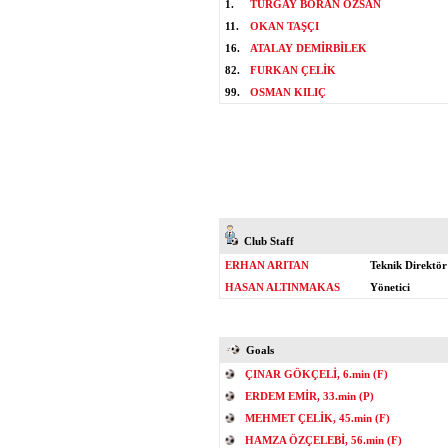
1.
TURGAY BORAN ÖZSAN
11.
OKAN TAŞÇI
16.
ATALAY DEMİRBİLEK
82.
FURKAN ÇELİK
99.
OSMAN KILIÇ
Club Staff
ERHAN ARITAN
Teknik Direktör
HASAN ALTINMAKAS
Yönetici
Goals
ÇINAR GÖKÇELİ, 6.min (F)
ERDEM EMİR, 33.min (P)
MEHMET ÇELİK, 45.min (F)
HAMZA ÖZÇELEBİ, 56.min (F)