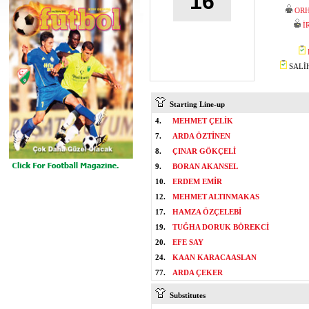
16
ORH
İ
SALİH
Starting Line-up
4.
MEHMET ÇELİK
7.
ARDA ÖZTİNEN
8.
ÇINAR GÖKÇELİ
9.
BORAN AKANSEL
10.
ERDEM EMİR
12.
MEHMET ALTINMAKAS
17.
HAMZA ÖZÇELEBİ
19.
TUĞHA DORUK BÖREKCİ
20.
EFE SAY
24.
KAAN KARACAASLAN
77.
ARDA ÇEKER
Substitutes