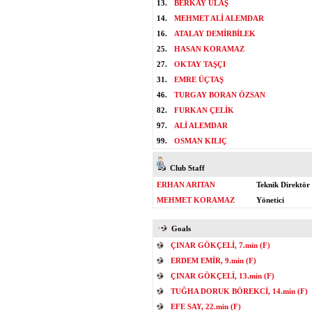
13.
BERKAY ULAŞ
14.
MEHMET ALİ ALEMDAR
16.
ATALAY DEMİRBİLEK
25.
HASAN KORAMAZ
27.
OKTAY TAŞÇI
31.
EMRE ÜÇTAŞ
46.
TURGAY BORAN ÖZSAN
82.
FURKAN ÇELİK
97.
ALİ ALEMDAR
99.
OSMAN KILIÇ
Club Staff
ERHAN ARITAN
Teknik Direktör
MEHMET KORAMAZ
Yönetici
Goals
ÇINAR GÖKÇELİ, 7.min (F)
ERDEM EMİR, 9.min (F)
ÇINAR GÖKÇELİ, 13.min (F)
TUĞHA DORUK BÖREKCİ, 14.min (F)
EFE SAY, 22.min (F)