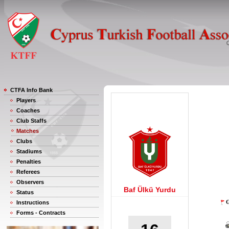
CTFA Info Bank
Players
Coaches
Club Staffs
Matches
Clubs
Stadiums
Penalties
Referees
Observers
Baf Ülkü Yurdu
Status
G
Instructions
Forms - Contracts