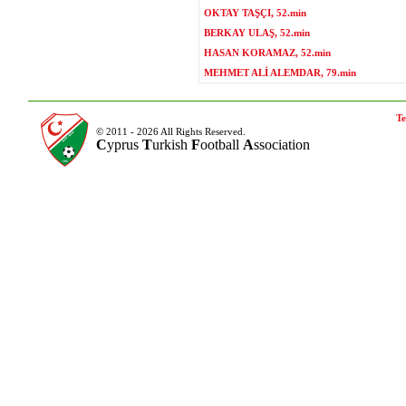
OKTAY TAŞÇI, 52.min
BERKAY ULAŞ, 52.min
HASAN KORAMAZ, 52.min
MEHMET ALİ ALEMDAR, 79.min
Te
© 2011 - 2026 All Rights Reserved.
C
yprus
T
urkish
F
ootball
A
ssociation