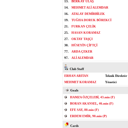
13.
BERKAY ULAŞ
14.
MEHMET ALİ ALEMDAR
16.
ATALAY DEMİRBİLEK
19.
TUĞHA DORUK BÖREKCİ
21.
FURKAN ÇELİK
25.
HASAN KORAMAZ
27.
OKTAY TAŞÇI
30.
HÜSEYİN ÇİFTÇİ
77.
ARDA ÇEKER
97.
ALİ ALEMDAR
Club Staff
ERHAN ARITAN
Teknik Direktör
MEHMET KORAMAZ
Yönetici
Goals
HAMZA ÖZÇELEBİ, 43.min (F)
BORAN AKANSEL, 46.min (F)
EFE SAY, 80.min (F)
ERDEM EMİR, 90.min (P)
Cards