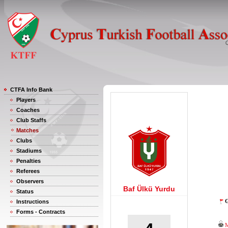
CTFA Info Bank
Players
Coaches
Club Staffs
Matches
Clubs
Stadiums
Penalties
Referees
Observers
Baf Ülkü Yurdu
Status
G
Instructions
Forms - Contracts