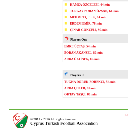
HAMZA ÖZÇELEBİ, 44.min
TURGAY BORAN ÖZSAN, 61.min
MEHMET ÇELİK, 64.min
ERDEM EMİR, 78.min
ÇINAR GÖKÇELİ, 90.min
Players Out
EMRE ÜÇTAŞ, 54.min
BORAN AKANSEL, 80.min
ARDA ÖZTİNEN, 80.min
Players In
TUĞHA DORUK BÖREKCİ, 54.min
ARDA ÇEKER, 80.min
OKTAY TAŞÇI, 80.min
Te
© 2011 - 2026 All Rights Reserved.
C
yprus
T
urkish
F
ootball
A
ssociation