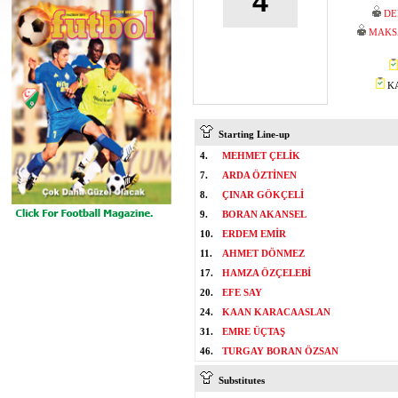
4
DE
MAKS
KA
Starting Line-up
4.
MEHMET ÇELİK
7.
ARDA ÖZTİNEN
8.
ÇINAR GÖKÇELİ
9.
BORAN AKANSEL
10.
ERDEM EMİR
11.
AHMET DÖNMEZ
17.
HAMZA ÖZÇELEBİ
20.
EFE SAY
24.
KAAN KARACAASLAN
31.
EMRE ÜÇTAŞ
46.
TURGAY BORAN ÖZSAN
Substitutes