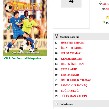
4
MER
AR
KA
Starting Line-up
1.
HÜSEYİN BEHCET
5.
İBRAHİM GÜDER
10.
SELİM YILMAZ
11.
KEMAL ARSLAN
14.
DEREN ÖZCİHAN
18.
ÇINAR ARIK
30.
BERTU SAĞIR
61.
ÖMER FARUK YILMAZ
77.
SAMİ ONUR KONAÇ
88.
BUĞRA ULUĞ
99.
SÜLEYMAN YALÇIN
Substitutes