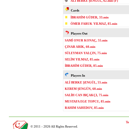
ALİ BERKE ŞENGÜL, 62.min (F)
Cards
İBRAHİM GÜDER, 33.min
ÖMER FARUK YILMAZ, 85.min
Players Out
SAMİ ONUR KONAÇ, 55.min
ÇINAR ARIK, 60.min
SÜLEYMAN YALÇIN, 75.min
SELİM YILMAZ, 85.min
İBRAHİM GÜDER, 85.min
Players In
ALİ BERKE ŞENGÜL, 55.min
KEREM ŞENGÜN, 60.min
SALİH CAN BIÇAKÇI, 75.min
MUSTAFA EGE TOPCU, 85.min
RAHIM SAHEDOV, 85.min
Te
© 2011 - 2026 All Rights Reserved.