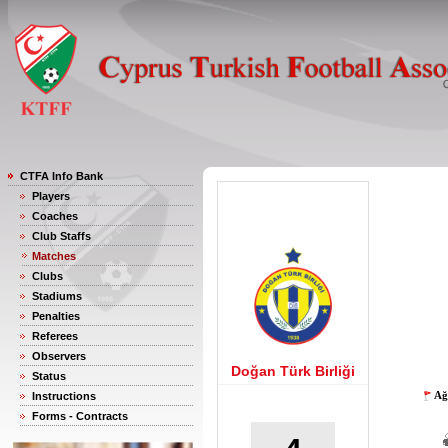
CTFA Info Bank
Players
Coaches
Club Staffs
Matches
Clubs
Stadiums
Penalties
Referees
Observers
Doğan Türk Birliği
Status
Ağ
Instructions
Forms - Contracts