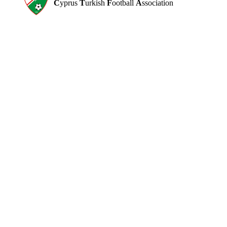
C
yprus
T
urkish
F
ootball
A
ssociation