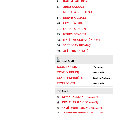
4.
RAHIM SAHEDOV
6.
ARDA KALKAN
9.
MUSTAFA EGE TOPCU
17.
DERVİŞ GÜLİÇLİ
20.
CEMİL ÖZGÜL
21.
GÖKSU ŞENGÜN
23.
KEREM ŞENGÜN
33.
HALİT MUSTAFA GÜNDOST
36.
SALİH CAN BIÇAKÇI
80.
ALİ BERKE ŞENGÜL
Club Staff
KAAN TANIŞIK
Yönetici
TAYGUN DERVİŞ
Antrenör
CENK ŞEKEROĞLU
Kaleci Antrenör
SEZER YÜCEL
Antrenör
Goals
KEMAL ARSLAN, 13.min (F)
KEMAL ARSLAN, 30.min (P)
SAMİ ONUR KONAÇ, 48.min (F)