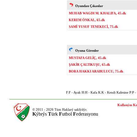
Oyundan Çıkanlar
MUHAB WAGDI M. KHALIFA, 45.dk
KEREM ÖNKAL, 65.dk
SAMİ YUSUF TENEKECİ, 75.dk
Oyuna Girenler
MUSTAFA GELİÇ, 45.dk
ŞAKİR ÇALTIKUŞU, 65.dk
BORA HAKKI ARABULUCU, 75.dk
F:F - Ayak H:H - Kafa K:K - Kendi Kalesine P:P - P
Kullaným Ko
© 2011 - 2026 Tüm Haklarý saklýdýr.
K
ýbrýs
T
ürk
F
utbol
F
ederasyonu