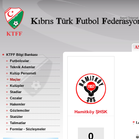
A
KTFF Bilgi Bankası
Futbolcular
Teknik Adamlar
Kulüp Personeli
Maçlar
Kulüpler
Stadlar
Cezalar
Hakemler
Gözlemciler
Hamitköy ŞHSK
Statüler
Le
Talimatlar
Formlar - Sözleşmeler
0