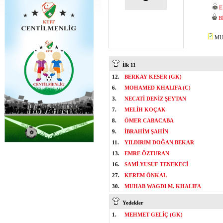
E
B
MUS
İlk 11
12.
BERKAY KESER (GK)
6.
MOHAMED KHALIFA (C)
3.
NECATİ DENİZ ŞEYTAN
7.
MELİH KOÇAK
8.
ÖMER CABACABA
9.
İBRAHİM ŞAHİN
11.
YILDIRIM DOĞAN BEKAR
13.
EMRE ÖZTURAN
16.
SAMİ YUSUF TENEKECİ
27.
KEREM ÖNKAL
30.
MUHAB WAGDI M. KHALIFA
Yedekler
1.
MEHMET GELİÇ (GK)