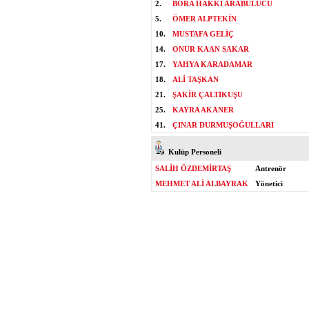
2.
BORA HAKKI ARABULUCU
5.
ÖMER ALPTEKİN
10.
MUSTAFA GELİÇ
14.
ONUR KAAN SAKAR
17.
YAHYA KARADAMAR
18.
ALİ TAŞKAN
21.
ŞAKİR ÇALTIKUŞU
25.
KAYRA AKANER
41.
ÇINAR DURMUŞOĞULLARI
Kulüp Personeli
SALİH ÖZDEMİRTAŞ
Antrenör
MEHMET ALİ ALBAYRAK
Yönetici