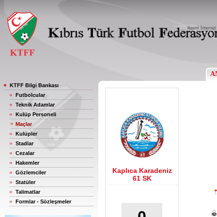
A
KTFF Bilgi Bankası
Futbolcular
Teknik Adamlar
Kulüp Personeli
Maçlar
Kulüpler
Stadlar
Cezalar
Hakemler
Kaplıca Karadeniz
Gözlemciler
61 SK
Statüler
Talimatlar
Formlar - Sözleşmeler
0