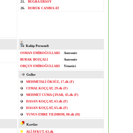
21.
BUĞRA ERSOY
26.
DORUK CANBULAT
Kulüp Personeli
OSMAN EMİROĞULLARI
Antrenör
BURAK BOZÇALI
Antrenör
ORÇUN EMİROĞULLARI
Yönetici
Goller
MEHMETALİ ÖKSÜZ, 17.dk (F)
CEMAL KOÇÇAT, 29.dk (F)
MEHMET CUMA ÇINAR, 45.dk (F)
HASAN KOÇÇAT, 63.dk (F)
HASAN KOÇÇAT, 65.dk (F)
YUNUS EMRE YILDIRIM, 88.dk (H)
Kartlar
ALİ AYKUT, 63.dk