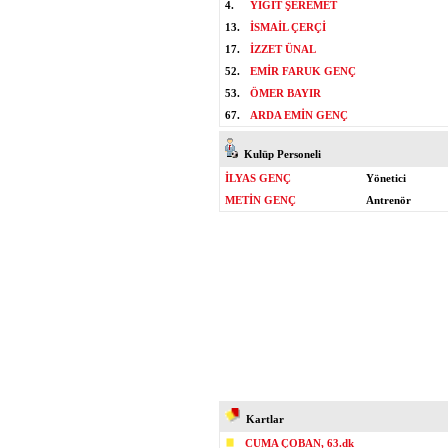
4.
YİĞİT ŞEREMET
13.
İSMAİL ÇERÇİ
17.
İZZET ÜNAL
52.
EMİR FARUK GENÇ
53.
ÖMER BAYIR
67.
ARDA EMİN GENÇ
Kulüp Personeli
İLYAS GENÇ
Yönetici
METİN GENÇ
Antrenör
Kartlar
CUMA ÇOBAN, 63.dk