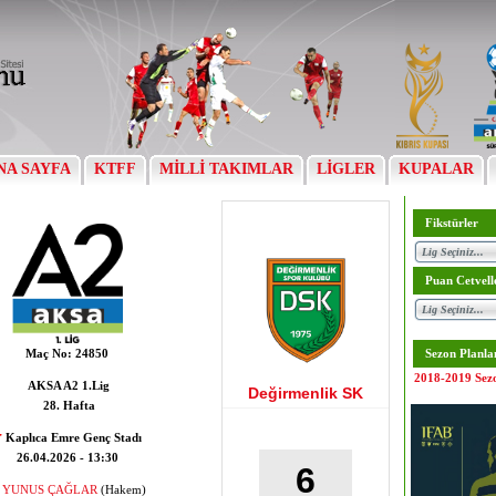
NA SAYFA
KTFF
MİLLİ TAKIMLAR
LİGLER
KUPALAR
Fikstürler
Puan Cetvell
Maç No:
24850
Sezon Planla
2018-2019 Sez
AKSA A2 1.Lig
Değirmenlik SK
28. Hafta
Kaplıca Emre Genç Stadı
26.04.2026 - 13:30
6
YUNUS ÇAĞLAR
(Hakem)