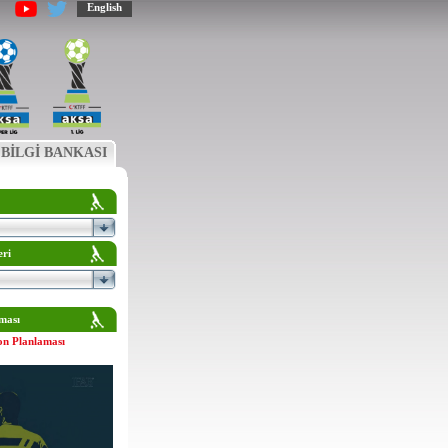
English
BİLGİ BANKASI
eri
ması
on Planlaması