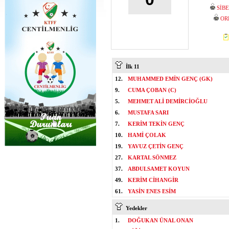
SİB
OR
İlk 11
12.
MUHAMMED EMİN GENÇ (GK)
9.
CUMA ÇOBAN (C)
5.
MEHMET ALİ DEMİRCİOĞLU
6.
MUSTAFA SARI
7.
KERİM TEKİN GENÇ
10.
HAMİ ÇOLAK
19.
YAVUZ ÇETİN GENÇ
27.
KARTAL SÖNMEZ
37.
ABDULSAMET KOYUN
49.
KERİM CİHANGİR
61.
YASİN ENES ESİM
Yedekler
1.
DOĞUKAN ÜNAL ONAN