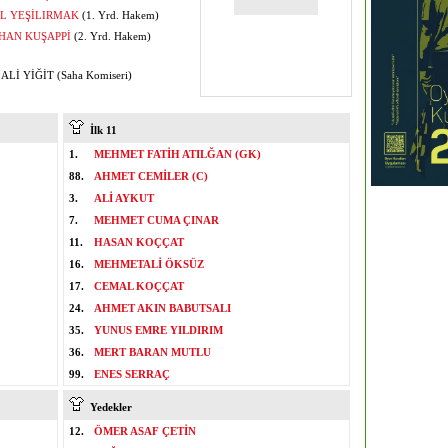
EL YEŞİLIRMAK
(1. Yrd. Hakem)
HAN KUŞAPPİ
(2. Yrd. Hakem)
ALİ YİĞİT (Saha Komiseri)
İlk 11
1.
MEHMET FATİH ATILĞAN (GK)
88.
AHMET CEMİLER (C)
3.
ALİ AYKUT
7.
MEHMET CUMA ÇINAR
11.
HASAN KOÇÇAT
16.
MEHMETALİ ÖKSÜZ
17.
CEMAL KOÇÇAT
24.
AHMET AKIN BABUTSALI
35.
YUNUS EMRE YILDIRIM
36.
MERT BARAN MUTLU
99.
ENES SERRAÇ
Yedekler
12.
ÖMER ASAF ÇETİN