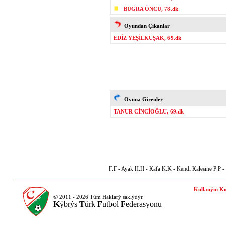
BUĞRA ÖNCÜ, 78.dk
Oyundan Çıkanlar
EDİZ YEŞİLKUŞAK, 69.dk
Oyuna Girenler
TANUR CİNCİOĞLU, 69.dk
F:F - Ayak H:H - Kafa K:K - Kendi Kalesine P:P - P
Kullaným Ko
© 2011 - 2026 Tüm Haklarý saklýdýr.
K
ýbrýs
T
ürk
F
utbol
F
ederasyonu