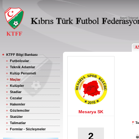
A
KTFF Bilgi Bankası
Futbolcular
Teknik Adamlar
Kulüp Personeli
Maçlar
Kulüpler
Stadlar
Cezalar
Hakemler
Gözlemciler
Mesarya SK
Statüler
Tu
Talimatlar
Formlar - Sözleşmeler
2