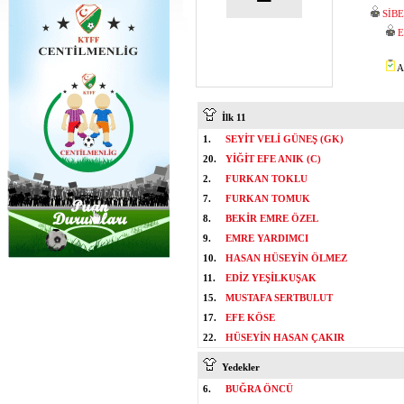
SİB
E
A
İlk 11
1.
SEYİT VELİ GÜNEŞ (GK)
20.
YİĞİT EFE ANIK (C)
2.
FURKAN TOKLU
7.
FURKAN TOMUK
8.
BEKİR EMRE ÖZEL
9.
EMRE YARDIMCI
10.
HASAN HÜSEYİN ÖLMEZ
11.
EDİZ YEŞİLKUŞAK
15.
MUSTAFA SERTBULUT
17.
EFE KÖSE
22.
HÜSEYİN HASAN ÇAKIR
Yedekler
6.
BUĞRA ÖNCÜ