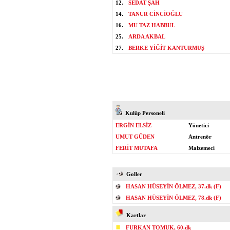
12.
SEDAT ŞAH
14.
TANUR CİNCİOĞLU
16.
MU TAZ HABBUL
25.
ARDA AKBAL
27.
BERKE YİĞİT KANTURMUŞ
Kulüp Personeli
ERGİN ELSİZ
Yönetici
UMUT GÜDEN
Antrenör
FERİT MUTAFA
Malzemeci
Goller
HASAN HÜSEYİN ÖLMEZ, 37.dk (F)
HASAN HÜSEYİN ÖLMEZ, 78.dk (F)
Kartlar
FURKAN TOMUK, 60.dk