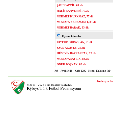
ŞAHİN AVCİL, 61.dk
HALİT ŞANVERDİ, 75.dk
MEHMET KURKMAZ, 77.dk
MUSTAFA KARAMANLI, 83.dk
MEHMET BARAK, 83.dk
Oyuna Girenler
TAYFUR GÜRASLAN, 61.dk
SAUD AGAYEV, 75.dk
HÜSEYİN BAYRAKTAR, 77.dk
MUSTAFA SAYLIK, 83.dk
ONUR BOŞNAK, 83.dk
F:F - Ayak H:H - Kafa K:K - Kendi Kalesine P:P - P
Kullaným Ko
© 2011 - 2026 Tüm Haklarý saklýdýr.
K
ýbrýs
T
ürk
F
utbol
F
ederasyonu