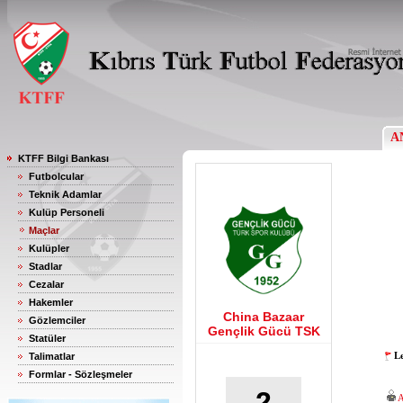
A
KTFF Bilgi Bankası
Futbolcular
Teknik Adamlar
Kulüp Personeli
Maçlar
Kulüpler
Stadlar
Cezalar
Hakemler
China Bazaar
Gözlemciler
Gençlik Gücü TSK
Statüler
Le
Talimatlar
Formlar - Sözleşmeler
2