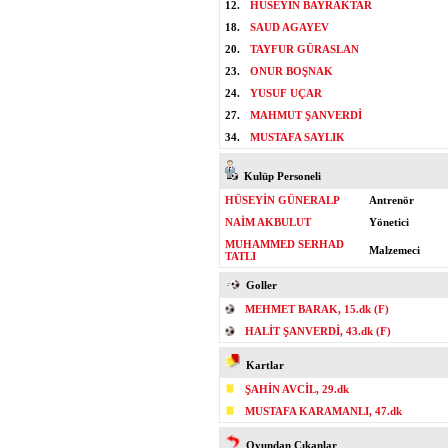
12.
HÜSEYİN BAYRAKTAR
18.
SAUD AGAYEV
20.
TAYFUR GÜRASLAN
23.
ONUR BOŞNAK
24.
YUSUF UÇAR
27.
MAHMUT ŞANVERDİ
34.
MUSTAFA SAYLIK
Kulüp Personeli
HÜSEYİN GÜNERALP
Antrenör
NAİM AKBULUT
Yönetici
MUHAMMED SERHAD
Malzemeci
TATLI
Goller
MEHMET BARAK, 15.dk (F)
HALİT ŞANVERDİ, 43.dk (F)
Kartlar
ŞAHİN AVCİL, 29.dk
MUSTAFA KARAMANLI, 47.dk
Oyundan Çıkanlar