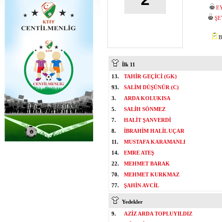
E
ŞE
B
İlk 11
13.
TAHİR GEÇİCİ (GK)
93.
SALİM DÜŞÜNÜR (C)
3.
ARDA KOLUKISA
5.
SALİH SÖNMEZ
7.
HALİT ŞANVERDİ
8.
İBRAHİM HALİL UÇAR
11.
MUSTAFA KARAMANLI
14.
EMRE ATEŞ
22.
MEHMET BARAK
70.
MEHMET KURKMAZ
77.
ŞAHİN AVCİL
Yedekler
9.
AZİZ ARDA TOPLUYILDIZ