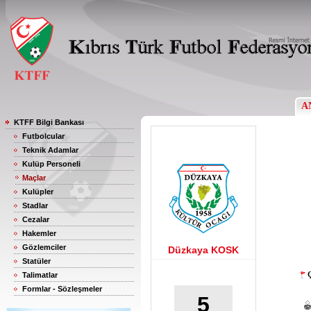
A
KTFF Bilgi Bankası
Futbolcular
Teknik Adamlar
Kulüp Personeli
Maçlar
Kulüpler
Stadlar
Cezalar
Hakemler
Gözlemciler
Düzkaya KOSK
Statüler
Ç
Talimatlar
Formlar - Sözleşmeler
5