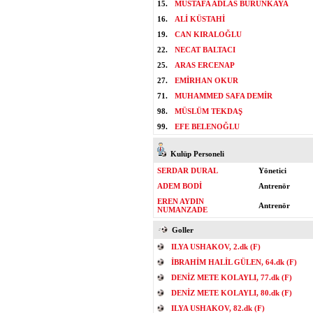
15.
MUSTAFA ADLAS BURUNKAYA
16.
ALİ KÜSTAHİ
19.
CAN KIRALOĞLU
22.
NECAT BALTACI
25.
ARAS ERCENAP
27.
EMİRHAN OKUR
71.
MUHAMMED SAFA DEMİR
98.
MÜSLÜM TEKDAŞ
99.
EFE BELENOĞLU
Kulüp Personeli
SERDAR DURAL
Yönetici
ADEM BODİ
Antrenör
EREN AYDIN
Antrenör
NUMANZADE
Goller
ILYA USHAKOV, 2.dk (F)
İBRAHİM HALİL GÜLEN, 64.dk (F)
DENİZ METE KOLAYLI, 77.dk (F)
DENİZ METE KOLAYLI, 80.dk (F)
ILYA USHAKOV, 82.dk (F)