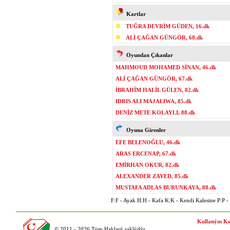
Kartlar
TUĞRA DEVRİM GÜDEN, 16.dk
ALİ ÇAĞAN GÜNGÖR, 68.dk
Oyundan Çıkanlar
MAHMOUD MOHAMED SİNAN, 46.dk
ALİ ÇAĞAN GÜNGÖR, 67.dk
İBRAHİM HALİL GÜLEN, 82.dk
IDRIS ALI MAJALIWA, 85.dk
DENİZ METE KOLAYLI, 88.dk
Oyuna Girenler
EFE BELENOĞLU, 46.dk
ARAS ERCENAP, 67.dk
EMİRHAN OKUR, 82.dk
ALEXANDER ZAYED, 85.dk
MUSTAFA ADLAS BURUNKAYA, 88.dk
F:F - Ayak H:H - Kafa K:K - Kendi Kalesine P:P - P
Kullaným Ko
© 2011 - 2026 Tüm Haklarý saklýdýr.