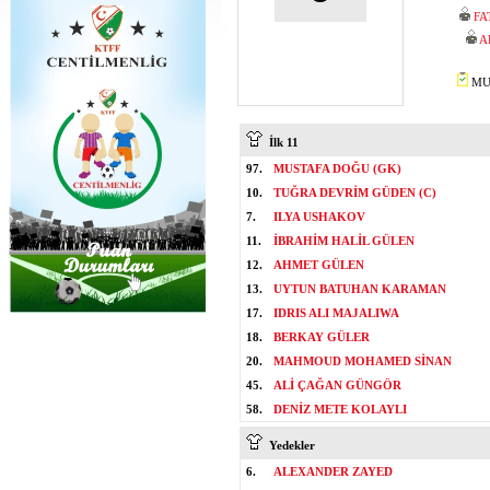
FA
A
MUS
İlk 11
97.
MUSTAFA DOĞU (GK)
10.
TUĞRA DEVRİM GÜDEN (C)
7.
ILYA USHAKOV
11.
İBRAHİM HALİL GÜLEN
12.
AHMET GÜLEN
13.
UYTUN BATUHAN KARAMAN
17.
IDRIS ALI MAJALIWA
18.
BERKAY GÜLER
20.
MAHMOUD MOHAMED SİNAN
45.
ALİ ÇAĞAN GÜNGÖR
58.
DENİZ METE KOLAYLI
Yedekler
6.
ALEXANDER ZAYED