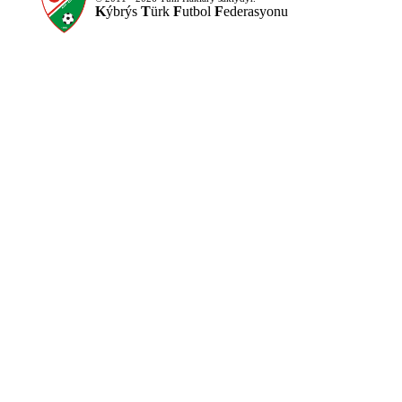
K
ýbrýs
T
ürk
F
utbol
F
ederasyonu