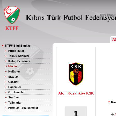
A
KTFF Bilgi Bankası
Futbolcular
Teknik Adamlar
Kulüp Personeli
Maçlar
Kulüpler
Stadlar
Cezalar
Hakemler
Gözlemciler
Atoll Kozanköy KSK
Statüler
Koz
Talimatlar
Formlar - Sözleşmeler
1