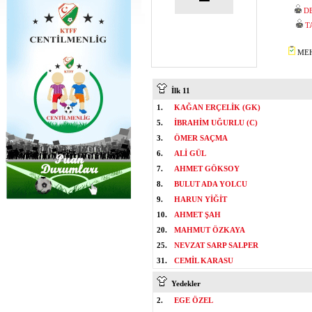
D
T
MEH
İlk 11
1.
KAĞAN ERÇELİK (GK)
5.
İBRAHİM UĞURLU (C)
3.
ÖMER SAÇMA
6.
ALİ GÜL
7.
AHMET GÖKSOY
8.
BULUT ADA YOLCU
9.
HARUN YİĞİT
10.
AHMET ŞAH
20.
MAHMUT ÖZKAYA
25.
NEVZAT SARP SALPER
31.
CEMİL KARASU
Yedekler
2.
EGE ÖZEL