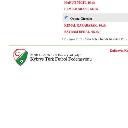
HARUN YİĞİT, 46.dk
CEMİL KARASU, 68.dk
Oyuna Girenler
KEMAL KARABAŞAK, 46.dk
BAYRAM DERAL, 68.dk
F:F - Ayak H:H - Kafa K:K - Kendi Kalesine P:P - P
Kullaným Ko
© 2011 - 2026 Tüm Haklarý saklýdýr.
K
ýbrýs
T
ürk
F
utbol
F
ederasyonu