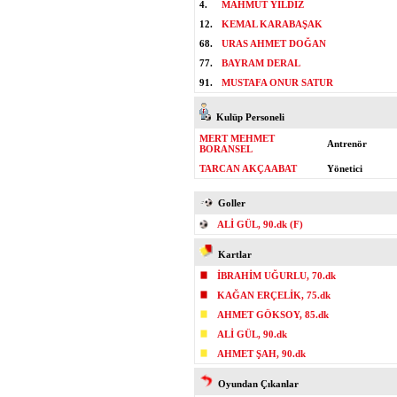
4.
MAHMUT YILDIZ
12.
KEMAL KARABAŞAK
68.
URAS AHMET DOĞAN
77.
BAYRAM DERAL
91.
MUSTAFA ONUR SATUR
Kulüp Personeli
MERT MEHMET
Antrenör
BORANSEL
TARCAN AKÇAABAT
Yönetici
Goller
ALİ GÜL, 90.dk (F)
Kartlar
İBRAHİM UĞURLU, 70.dk
KAĞAN ERÇELİK, 75.dk
AHMET GÖKSOY, 85.dk
ALİ GÜL, 90.dk
AHMET ŞAH, 90.dk
Oyundan Çıkanlar