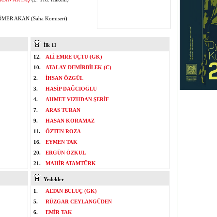
MER AKAN (Saha Komiseri)
İlk 11
12.
ALİ EMRE UÇTU (GK)
10.
ATALAY DEMİRBİLEK (C)
2.
İHSAN ÖZGÜL
3.
HASİP DAĞCIOĞLU
4.
AHMET VIZHDAN ŞERİF
7.
ARAS TURAN
9.
HASAN KORAMAZ
11.
ÖZTEN ROZA
16.
EYMEN TAK
20.
ERGÜN ÖZKUL
21.
MAHİR ATAMTÜRK
Yedekler
1.
ALTAN BULUÇ (GK)
5.
RÜZGAR CEYLANGÜDEN
6.
EMİR TAK