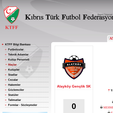
A
KTFF Bilgi Bankası
Futbolcular
Teknik Adamlar
Kulüp Personeli
Maçlar
Kulüpler
Stadlar
Cezalar
Hakemler
Alayköy Gençlik SK
Gözlemciler
Y
Statüler
Talimatlar
0
Formlar - Sözleşmeler
MEHME
E