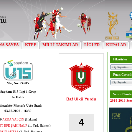
NA SAYFA
KTFF
MİLLİ TAKIMLAR
LİGLER
KUPALAR
Fikstürler
Puan Cetvell
Maç No:
24505
Saydam U15 Ligi 1.Grup
Sezon Planla
6. Hafta
Baf Ülkü Yurdu
2018-2019 Sez
ılmazköy Mustafa Üçöz Stadı
03.05.2026 - 16:30
4
ARDA YALÇIN
(Hakem)
T EFE ŞAHİNALP
(1. Yrd. Hakem)
RSİN AKTAŞ
(2. Yrd. Hakem)