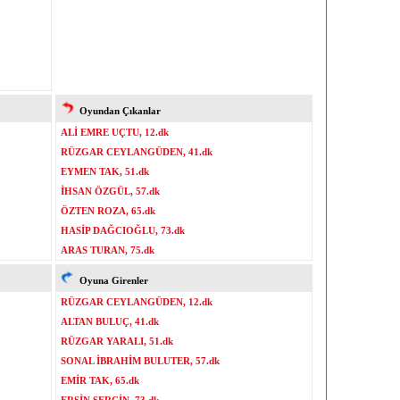
Oyundan Çıkanlar
ALİ EMRE UÇTU, 12.dk
RÜZGAR CEYLANGÜDEN, 41.dk
EYMEN TAK, 51.dk
İHSAN ÖZGÜL, 57.dk
ÖZTEN ROZA, 65.dk
HASİP DAĞCIOĞLU, 73.dk
ARAS TURAN, 75.dk
Oyuna Girenler
RÜZGAR CEYLANGÜDEN, 12.dk
ALTAN BULUÇ, 41.dk
RÜZGAR YARALI, 51.dk
SONAL İBRAHİM BULUTER, 57.dk
EMİR TAK, 65.dk