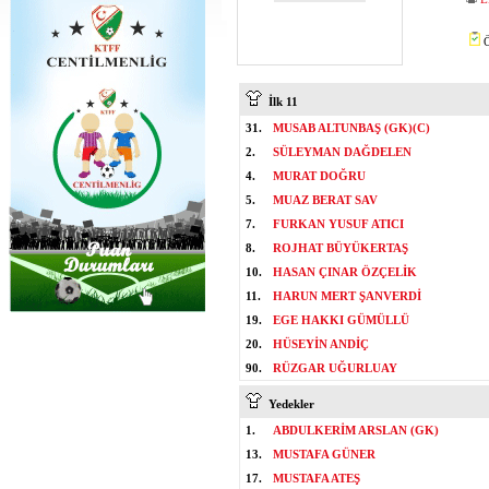
Ö
İlk 11
31.
MUSAB ALTUNBAŞ (GK)(C)
2.
SÜLEYMAN DAĞDELEN
4.
MURAT DOĞRU
5.
MUAZ BERAT SAV
7.
FURKAN YUSUF ATICI
8.
ROJHAT BÜYÜKERTAŞ
10.
HASAN ÇINAR ÖZÇELİK
11.
HARUN MERT ŞANVERDİ
19.
EGE HAKKI GÜMÜLLÜ
20.
HÜSEYİN ANDİÇ
90.
RÜZGAR UĞURLUAY
Yedekler
1.
ABDULKERİM ARSLAN (GK)
13.
MUSTAFA GÜNER
17.
MUSTAFA ATEŞ