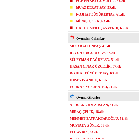
EGE HAKKI GÜMÜLLÜ, 53.dk
MUAZ BERAT SAV, 55.dk
ROJHAT BÜYÜKERTAŞ, 61.dk
MİRAÇ ÇELİK, 63.dk
HARUN MERT ŞANVERDİ, 63.dk
Oyundan Çıkanlar
MUSAB ALTUNBAŞ, 41.dk
RÜZGAR UĞURLUAY, 48.dk
SÜLEYMAN DAĞDELEN, 51.dk
HASAN ÇINAR ÖZÇELİK, 57.dk
ROJHAT BÜYÜKERTAŞ, 63.dk
HÜSEYİN ANDİÇ, 69.dk
FURKAN YUSUF ATICI, 71.dk
Oyuna Girenler
ABDULKERİM ARSLAN, 41.dk
MİRAÇ ÇELİK, 48.dk
MEHMET BAYRAKTAROĞLU, 51.dk
MUSTAFA GÜNER, 57.dk
EFE AYDIN, 63.dk