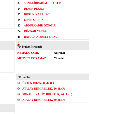
8.
SONAL İBRAHİM BULUTER
14.
DEMİR PEKÖZ
15.
DORUK KARPUZCU
19.
ERSİN SERÇİN
22.
ABDULKADİR ÖZOĞLU
24.
RÜZGAR YARALI
25.
RAMADAN ERSİN ERİNCİ
Kulüp Personeli
KEMAL ÖZAŞIK
Antrenör
MEHMET KORAMAZ
Yönetici
Goller
ÖZTEN ROZA, 46.dk (F)
ATALAY DEMİRBİLEK, 60.dk (F)
SONAL İBRAHİM BULUTER, 74.dk (F)
ATALAY DEMİRBİLEK, 80.dk (F)