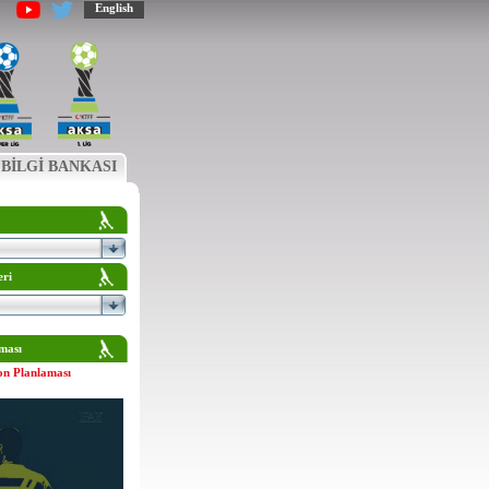
English
BİLGİ BANKASI
eri
ması
on Planlaması