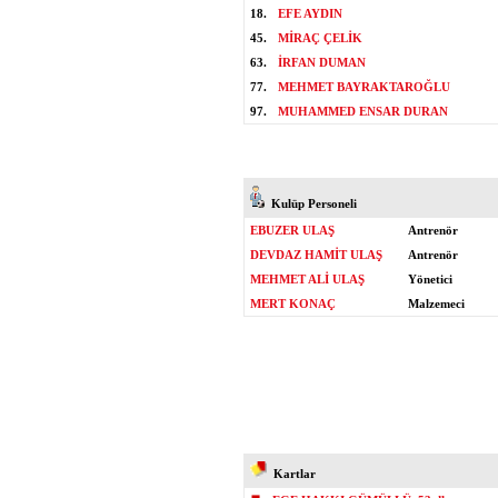
18.
EFE AYDIN
45.
MİRAÇ ÇELİK
63.
İRFAN DUMAN
77.
MEHMET BAYRAKTAROĞLU
97.
MUHAMMED ENSAR DURAN
Kulüp Personeli
EBUZER ULAŞ
Antrenör
DEVDAZ HAMİT ULAŞ
Antrenör
MEHMET ALİ ULAŞ
Yönetici
MERT KONAÇ
Malzemeci
Kartlar