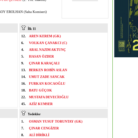
OY EROLHAN (Saha Komiseri)
İlk 11
12.
AREN KEREM (GK)
6.
VOLKAN ÇANAKCI (C)
4.
ARAL NAZIM AKTUNÇ
5.
HASAN ÖZDER
9.
ÇINAR KARAÇALI
13.
BERKEN ROBİN ASLAN
14.
UMUT ZADE SANCAK
16.
FURKAN KOCAOĞLU
18.
BATU GÜÇOK
22.
MUSTAFA DEVECİOĞLU
45.
AZİZ KUMSER
Yedekler
1.
OSMAN YUSUF TORUNTAY (GK)
7.
ÇINAR CENGİZER
8.
ALİ DİRİKLİ