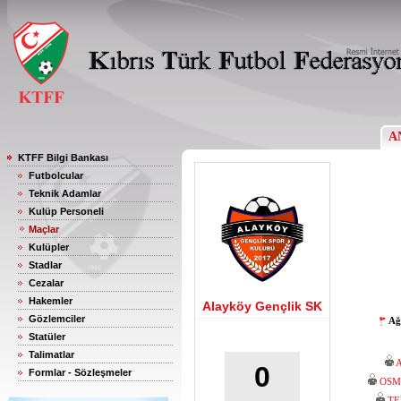
A
KTFF Bilgi Bankası
Futbolcular
Teknik Adamlar
Kulüp Personeli
Maçlar
Kulüpler
Stadlar
Cezalar
Hakemler
Alayköy Gençlik SK
Gözlemciler
Ağ
Statüler
Talimatlar
0
Formlar - Sözleşmeler
OSM
TE