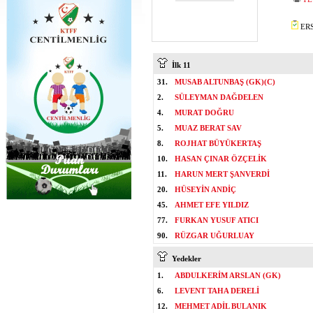
ERS
İlk 11
31.
MUSAB ALTUNBAŞ (GK)(C)
2.
SÜLEYMAN DAĞDELEN
4.
MURAT DOĞRU
5.
MUAZ BERAT SAV
8.
ROJHAT BÜYÜKERTAŞ
10.
HASAN ÇINAR ÖZÇELİK
11.
HARUN MERT ŞANVERDİ
20.
HÜSEYİN ANDİÇ
45.
AHMET EFE YILDIZ
77.
FURKAN YUSUF ATICI
90.
RÜZGAR UĞURLUAY
Yedekler
1.
ABDULKERİM ARSLAN (GK)
6.
LEVENT TAHA DERELİ
12.
MEHMET ADİL BULANIK