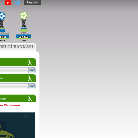
English
BİLGİ BANKASI
eri
ması
on Planlaması