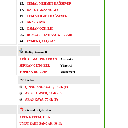
15.
CEMAL MEHMET DAĞSEVER
17.
DAREN AKŞAHOĞLU
19.
CEM MEHMET DAĞSEVER
21.
ARAS KAYA
23.
OSMAN ÖZKILIÇ
26.
RÜZGAR REYHANOĞULLARI
44.
EYMEN ÇALIŞKAN
Kulüp Personeli
ARİF CEMAL PINARDAN
Antrenör
SERKAN CENGİZER
Yönetici
TOPRAK BOLCAN
Malzemeci
Goller
ÇINAR KARAÇALI, 18.dk (F)
AZİZ KUMSER, 59.dk (F)
ARAS KAYA, 75.dk (F)
Oyundan Çıkanlar
AREN KEREM, 41.dk
UMUT ZADE SANCAK, 50.dk