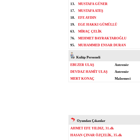
13.
MUSTAFA GÜNER
17.
MUSTAFA ATEŞ
18.
EFE AYDIN
19.
EGE HAKKI GÜMÜLLÜ
63.
MİRAÇ ÇELİK
76.
MEHMET BAYRAKTAROĞLU
95.
MUHAMMED ENSAR DURAN
Kulüp Personeli
EBUZER ULAŞ
Antrenör
DEVDAZ HAMİT ULAŞ
Antrenör
MERT KONAÇ
Malzemeci
Oyundan Çıkanlar
AHMET EFE YILDIZ, 31.dk
HASAN ÇINAR ÖZÇELİK, 35.dk