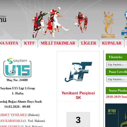
NA SAYFA
KTFF
MİLLİ TAKIMLAR
LİGLER
KUPALAR
Fikstürler
Puan Cetvell
Maç No:
24488
Saydam U15 Ligi 1.Grup
Sezon Planla
Yenikent Perçinci
1. Hafta
2018-2019 Sez
SK
ırdağ Boğaz Ahmet Dayı Stadı
14.03.2026 - 09:00
AHMET YENİLMEZ
(Hakem)
3
AN KARAYAKA
(1. Yrd. Hakem)
VFİK ÇETREZ
(2. Yrd. Hakem)