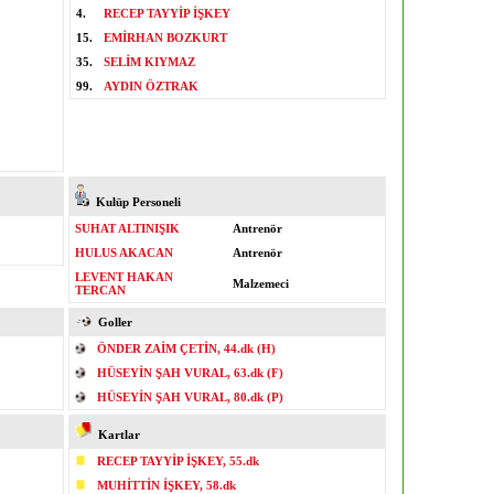
4.
RECEP TAYYİP İŞKEY
15.
EMİRHAN BOZKURT
35.
SELİM KIYMAZ
99.
AYDIN ÖZTRAK
Kulüp Personeli
SUHAT ALTINIŞIK
Antrenör
HULUS AKACAN
Antrenör
LEVENT HAKAN
Malzemeci
TERCAN
Goller
ÖNDER ZAİM ÇETİN, 44.dk (H)
HÜSEYİN ŞAH VURAL, 63.dk (F)
HÜSEYİN ŞAH VURAL, 80.dk (P)
Kartlar
RECEP TAYYİP İŞKEY, 55.dk
MUHİTTİN İŞKEY, 58.dk