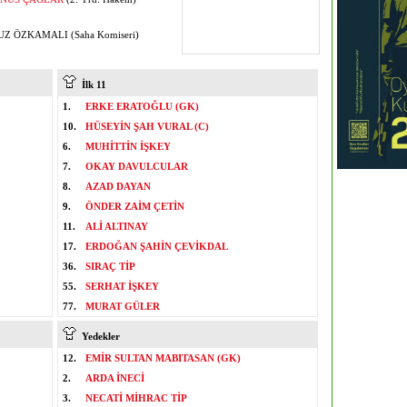
Z ÖZKAMALI (Saha Komiseri)
İlk 11
1.
ERKE ERATOĞLU (GK)
10.
HÜSEYİN ŞAH VURAL (C)
6.
MUHİTTİN İŞKEY
7.
OKAY DAVULCULAR
8.
AZAD DAYAN
9.
ÖNDER ZAİM ÇETİN
11.
ALİ ALTINAY
17.
ERDOĞAN ŞAHİN ÇEVİKDAL
36.
SIRAÇ TİP
55.
SERHAT İŞKEY
77.
MURAT GÜLER
Yedekler
12.
EMİR SULTAN MABITASAN (GK)
2.
ARDA İNECİ
3.
NECATİ MİHRAC TİP