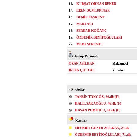
11.
KÜRŞAT ORHAN BENER
14.
EREN DUMLUPINAR
16.
DEMİR TAŞKENT
17.
MERT ACI
18.
SERDAR KOĞANÇ
19.
ÖZDEMİR BEYİTOĞLULARI
22.
MERT ŞEREMET
Kulüp Personeli
OZAN ASİLKAN
Malzemeci
İRFAN ÇİFTGÜL
Yönetici
Goller
TAHSİN TOKGÖZ, 26.dk (F)
HALİL SAKAOĞLU, 46.dk (F)
HASAN PORTOCU, 60.dk (F)
Kartlar
MEHMET GÜNER ASİLKAN, 24.dk
ÖZDEMİR BEYİTOĞLULARI, 71.dk