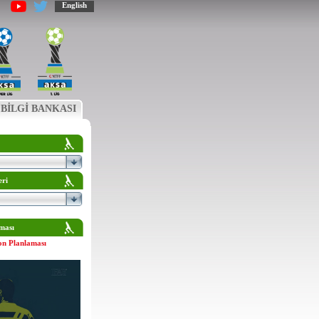
English
BİLGİ BANKASI
eri
ması
on Planlaması