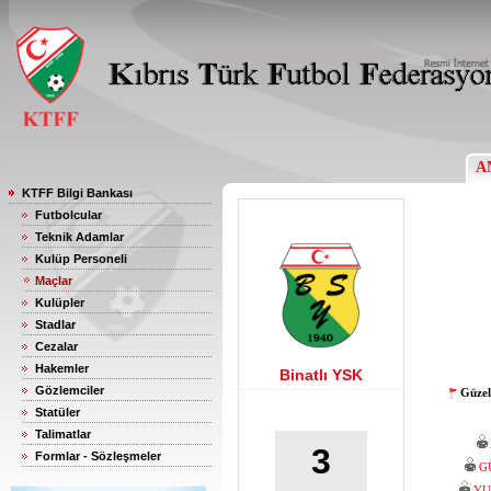
A
KTFF Bilgi Bankası
Futbolcular
Teknik Adamlar
Kulüp Personeli
Maçlar
Kulüpler
Stadlar
Cezalar
Hakemler
Binatlı YSK
Gözlemciler
Güzel
Statüler
Talimatlar
3
Formlar - Sözleşmeler
G
YU