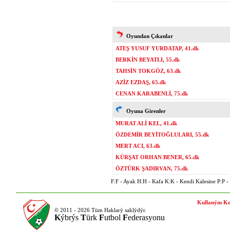
Oyundan Çıkanlar
ATEŞ YUSUF YURDATAP, 41.dk
BERKİN BEYATLI, 55.dk
TAHSİN TOKGÖZ, 63.dk
AZİZ EZDAŞ, 65.dk
CENAN KARABENLİ, 75.dk
Oyuna Girenler
MURAT ALİ KEL, 41.dk
ÖZDEMİR BEYİTOĞLULARI, 55.dk
MERT ACI, 63.dk
KÜRŞAT ORHAN BENER, 65.dk
ÖZTÜRK ŞADIRVAN, 75.dk
F:F - Ayak H:H - Kafa K:K - Kendi Kalesine P:P - P
Kullaným Ko
© 2011 - 2026 Tüm Haklarý saklýdýr.
K
ýbrýs
T
ürk
F
utbol
F
ederasyonu