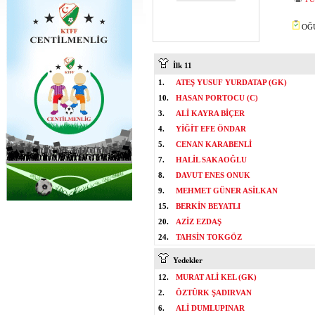
OĞU
İlk 11
1.
ATEŞ YUSUF YURDATAP (GK)
10.
HASAN PORTOCU (C)
3.
ALİ KAYRA BİÇER
4.
YİĞİT EFE ÖNDAR
5.
CENAN KARABENLİ
7.
HALİL SAKAOĞLU
8.
DAVUT ENES ONUK
9.
MEHMET GÜNER ASİLKAN
15.
BERKİN BEYATLI
20.
AZİZ EZDAŞ
24.
TAHSİN TOKGÖZ
Yedekler
12.
MURAT ALİ KEL (GK)
2.
ÖZTÜRK ŞADIRVAN
6.
ALİ DUMLUPINAR