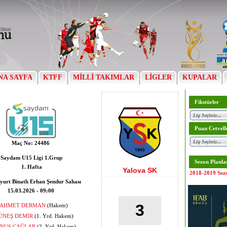
NA SAYFA
KTFF
MİLLİ TAKIMLAR
LİGLER
KUPALAR
Fikstürler
Puan Cetvell
Maç No:
24486
Saydam U15 Ligi 1.Grup
Sezon Planla
1. Hafta
Yalova SK
2018-2019 Sez
yurt Binatlı Erhan Şendur Sahası
15.03.2026 - 09:00
3
AHMET DERMAN
(Hakem)
ÜNEŞ DEMİR
(1. Yrd. Hakem)
NUS ÇAĞLAR
(2. Yrd. Hakem)