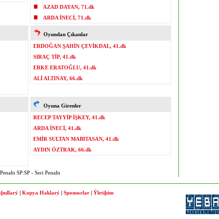
AZAD DAYAN, 71.dk
ARDA İNECİ, 71.dk
Oyundan Çıkanlar
ERDOĞAN ŞAHİN ÇEVİKDAL, 41.dk
SIRAÇ TİP, 41.dk
ERKE ERATOĞLU, 41.dk
ALİ ALTINAY, 66.dk
Oyuna Girenler
RECEP TAYYİP İŞKEY, 41.dk
ARDA İNECİ, 41.dk
EMİR SULTAN MABITASAN, 41.dk
AYDIN ÖZTRAK, 66.dk
enaltı SP:SP - Seri Penaltı
þullarý
|
Kopya Haklarý
|
Sponsorlar
|
Ýletiþim