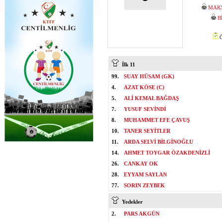
MAK
B
Ö
İlk 11
99.
SUAY HÜSAM (GK)
4.
AZAT KÖSE (C)
5.
ALİ KEMAL BAĞDAŞ
7.
YUSUF SEVİNDİ
8.
MUHAMMET EFE ÇAVUŞ
10.
TANER SEYİTLER
11.
ARDA SELVİ BİLGİNOĞLU
14.
AHMET TOYGAR ÖZAKDENİZLİ
26.
CANKAY OK
28.
EYYAM SAYLAN
77.
SORIN ZEYBEK
Yedekler
2.
PARS AKGÜN