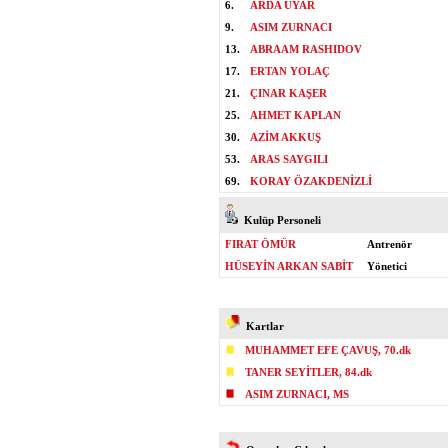
6.
ARDA UYAR
9.
ASIM ZURNACI
13.
ABRAAM RASHIDOV
17.
ERTAN YOLAÇ
21.
ÇINAR KAŞER
25.
AHMET KAPLAN
30.
AZİM AKKUŞ
53.
ARAS SAYGILI
69.
KORAY ÖZAKDENİZLİ
Kulüp Personeli
FIRAT ÖMÜR
Antrenör
HÜSEYİN ARKAN SABİT
Yönetici
Kartlar
MUHAMMET EFE ÇAVUŞ, 70.dk
TANER SEYİTLER, 84.dk
ASIM ZURNACI, MS