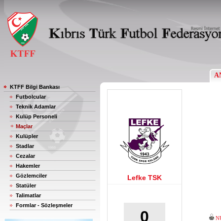
A
KTFF Bilgi Bankası
Futbolcular
Teknik Adamlar
Kulüp Personeli
Maçlar
Kulüpler
Stadlar
Cezalar
Hakemler
Gözlemciler
Lefke TSK
Statüler
Talimatlar
Formlar - Sözleşmeler
0
N