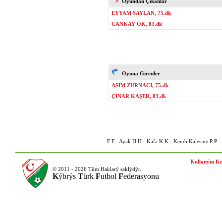
Oyundan Çıkanlar
EYYAM SAYLAN, 75.dk
CANKAY OK, 83.dk
Oyuna Girenler
ASIM ZURNACI, 75.dk
ÇINAR KAŞER, 83.dk
F:F - Ayak H:H - Kafa K:K - Kendi Kalesine P:P - P
Kullaným Ko
© 2011 - 2026 Tüm Haklarý saklýdýr.
K
ýbrýs
T
ürk
F
utbol
F
ederasyonu