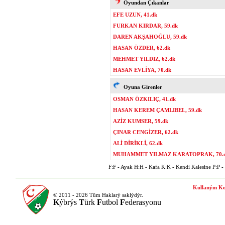
Oyundan Çıkanlar
EFE UZUN, 41.dk
FURKAN KIRDAR, 59.dk
DAREN AKŞAHOĞLU, 59.dk
HASAN ÖZDER, 62.dk
MEHMET YILDIZ, 62.dk
HASAN EVLİYA, 70.dk
Oyuna Girenler
OSMAN ÖZKILIÇ, 41.dk
HASAN KEREM ÇAMLIBEL, 59.dk
AZİZ KUMSER, 59.dk
ÇINAR CENGİZER, 62.dk
ALİ DİRİKLİ, 62.dk
MUHAMMET YILMAZ KARATOPRAK, 70.
F:F - Ayak H:H - Kafa K:K - Kendi Kalesine P:P - P
Kullaným Ko
© 2011 - 2026 Tüm Haklarý saklýdýr.
K
ýbrýs
T
ürk
F
utbol
F
ederasyonu