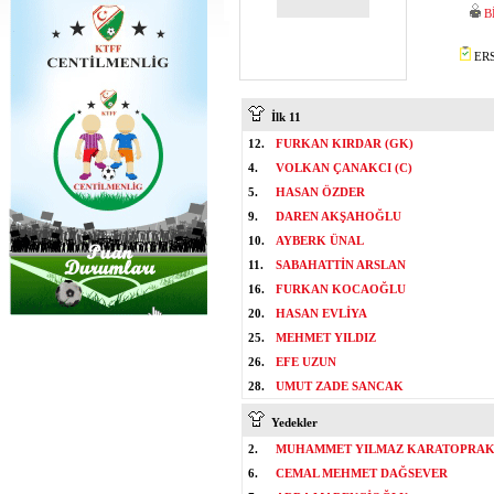
B
ERS
İlk 11
12.
FURKAN KIRDAR (GK)
4.
VOLKAN ÇANAKCI (C)
5.
HASAN ÖZDER
9.
DAREN AKŞAHOĞLU
10.
AYBERK ÜNAL
11.
SABAHATTİN ARSLAN
16.
FURKAN KOCAOĞLU
20.
HASAN EVLİYA
25.
MEHMET YILDIZ
26.
EFE UZUN
28.
UMUT ZADE SANCAK
Yedekler
2.
MUHAMMET YILMAZ KARATOPRA
6.
CEMAL MEHMET DAĞSEVER