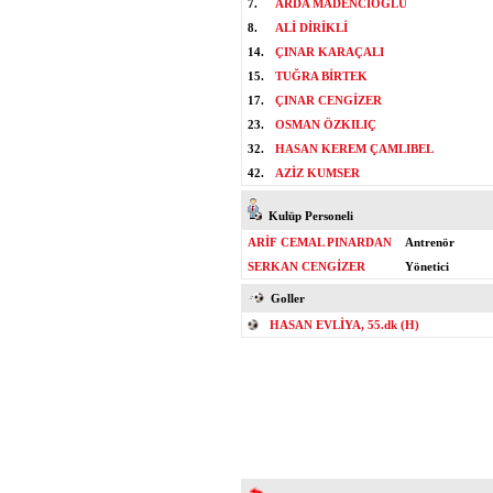
7.
ARDA MADENCİOĞLU
8.
ALİ DİRİKLİ
14.
ÇINAR KARAÇALI
15.
TUĞRA BİRTEK
17.
ÇINAR CENGİZER
23.
OSMAN ÖZKILIÇ
32.
HASAN KEREM ÇAMLIBEL
42.
AZİZ KUMSER
Kulüp Personeli
ARİF CEMAL PINARDAN
Antrenör
SERKAN CENGİZER
Yönetici
Goller
HASAN EVLİYA, 55.dk (H)