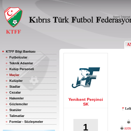
A
KTFF Bilgi Bankası
Futbolcular
Teknik Adamlar
Kulüp Personeli
Maçlar
Kulüpler
Stadlar
Cezalar
Hakemler
Yenikent Perçinci
SK
Gözlemciler
Lef
Statüler
Talimatlar
Formlar - Sözleşmeler
1
AHM