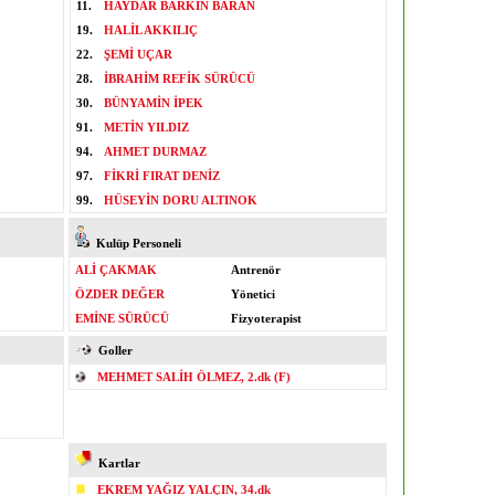
11.
HAYDAR BARKIN BARAN
19.
HALİL AKKILIÇ
22.
ŞEMİ UÇAR
28.
İBRAHİM REFİK SÜRÜCÜ
30.
BÜNYAMİN İPEK
91.
METİN YILDIZ
94.
AHMET DURMAZ
97.
FİKRİ FIRAT DENİZ
99.
HÜSEYİN DORU ALTINOK
Kulüp Personeli
ALİ ÇAKMAK
Antrenör
ÖZDER DEĞER
Yönetici
EMİNE SÜRÜCÜ
Fizyoterapist
Goller
MEHMET SALİH ÖLMEZ, 2.dk (F)
Kartlar
EKREM YAĞIZ YALÇIN, 34.dk