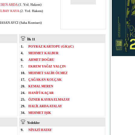
EREN ARDA
(1. Yrd. Hakem)
İLBAY KAYA
(2. Yrd. Hakem)
ASAN AVCI (Saha Komiseri)
İlk 11
1.
POYRAZ KARTOPU (GK)(C)
4.
MEHMET KALBUR
6.
AHMET DOĞRU
7.
EKREM YAĞIZ YALÇIN
10.
MEHMET SALİH ÖLMEZ
17.
ÇAĞAKAN KOLÇAK
20.
KEMAL MEREN
24.
HANİFİ KAÇAR
25.
ÖZNER KAYRA ELMAZAY
29.
HALİL ARDA ATALAY
34.
MEHMET IŞIK
Yedekler
9.
NİYAZİ HATAY