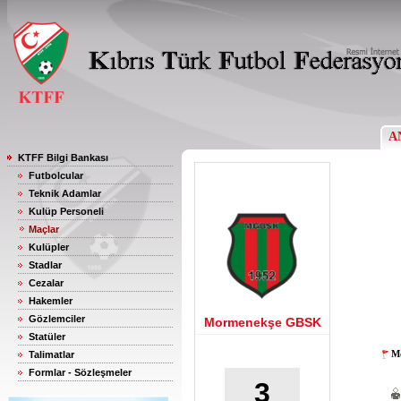
A
KTFF Bilgi Bankası
Futbolcular
Teknik Adamlar
Kulüp Personeli
Maçlar
Kulüpler
Stadlar
Cezalar
Hakemler
Gözlemciler
Mormenekşe GBSK
Statüler
Mo
Talimatlar
Formlar - Sözleşmeler
3