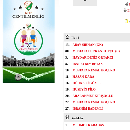
B
H
İlk 11
13.
ABAY SİRHAN (GK)
80.
MUSTAFA FURKAN TOPÇU (C)
3.
HAYDAR DENİZ ORTAKCI
8.
İBAT AYBEY BEYAZ
10.
MUSTAFA KEMAL KOÇERO
11.
HASAN KARA
16.
HÜDA SESİGÜZEL
19.
HÜSEYİN FİLO
20.
ARAL AHMET KİRİŞOĞLU
22.
MUSTAFA KEMAL KOÇERO
27.
İBRAHİM BADEMLİ
Yedekler
1.
MEHMET KARADAŞ