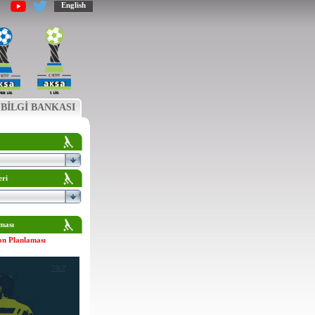
English
BİLGİ BANKASI
eri
ması
on Planlaması