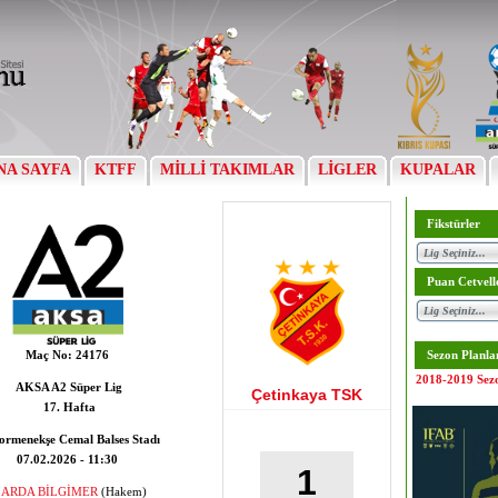
NA SAYFA
KTFF
MİLLİ TAKIMLAR
LİGLER
KUPALAR
Fikstürler
Puan Cetvell
Maç No:
24176
Sezon Planla
2018-2019 Sez
AKSA A2 Süper Lig
Çetinkaya TSK
17. Hafta
rmenekşe Cemal Balses Stadı
07.02.2026 - 11:30
1
ARDA BİLGİMER
(Hakem)