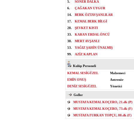
5.
SONER DALKA
6.
ÇAĞAKAN UYGUR
14.
BERK ÖZTAVŞANLILAR
17.
KEMAL BERK BİLGİ
28.
ŞEVKET KISTI
33.
KARAN ERDAL ÖNCÜ
38.
MERT AVŞANLI
53.
YAĞIZ ŞAHİN ÜNALMIŞ
99.
AZİZ KAPLAN
Kulüp Personeli
KEMAL SESİGÜZEL
Malzemeci
EMİN ONUŞ
Antrenör
DENİZ SESİGÜZEL
Yönetici
Goller
MUSTAFA KEMAL KOÇERO, 21.dk (P)
MUSTAFA KEMAL KOÇERO, 73.dk (F)
MUSTAFA FURKAN TOPÇU, 80.dk (F)