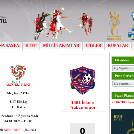
NA SAYFA
KTFF
MİLLİ TAKIMLAR
LİGLER
KUPALAR
Fikstürler
Puan Cetvell
Maç No:
23916
Sezon Planla
U17 Elit Lig
1461 İskele
2018-2019 Sez
Trabzonspor
11. Hafta
Serdarlı 14 Ağustos Stadı
04.01.2026 - 11:30
0
MERT AKSU
(Hakem)