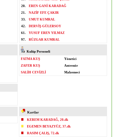
20.
EREN GANİ KARADAĞ
21.
NAZİF EFE ÇAKIR
33.
UMUT KUMRAL
42.
DERVİŞ GÜLERSOY
61.
YUSUF EREN YILMAZ
97.
RÜZGAR KUMRAL
Kulüp Personeli
FATMA KUŞ
Yönetici
ZAFER KUŞ
Antrenör
SALİH CEVİZLİ
Malzemeci
Kartlar
KEREM KARADAĞ, 20.dk
EGEMEN BEYAZYÜZ, 37.dk
RASIM ÇALIŞ, 72.dk