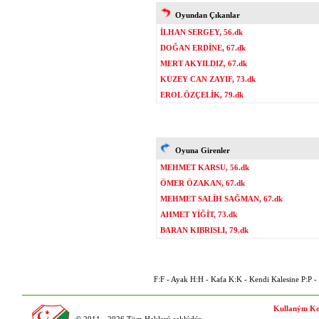
Oyundan Çıkanlar
İLHAN SERGEY, 56.dk
DOĞAN ERDİNE, 67.dk
MERT AKYILDIZ, 67.dk
KUZEY CAN ZAYIF, 73.dk
EROL ÖZÇELİK, 79.dk
Oyuna Girenler
MEHMET KARSU, 56.dk
ÖMER ÖZAKAN, 67.dk
MEHMET SALİH SAĞMAN, 67.dk
AHMET YİĞİT, 73.dk
BARAN KIBRISLI, 79.dk
F:F - Ayak H:H - Kafa K:K - Kendi Kalesine P:P - P
Kullaným Ko