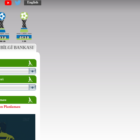
English
BİLGİ BANKASI
eri
ması
on Planlaması