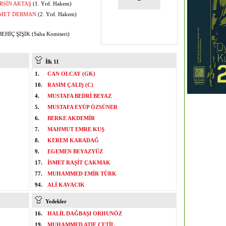
RSİN AKTAŞ
(1. Yrd. Hakem)
MET DERMAN
(2. Yrd. Hakem)
EHİÇ ŞİŞİK (Saha Komiseri)
İlk 11
1.
CAN OLCAY (GK)
10.
RASIM ÇALIŞ (C)
4.
MUSTAFA BEDRİ BEYAZ
5.
MUSTAFA EYÜP ÖZSÜNER
6.
BERKE AKDEMİR
7.
MAHMUT EMRE KUŞ
8.
KEREM KARADAĞ
9.
EGEMEN BEYAZYÜZ
17.
İSMET RAŞİT ÇAKMAK
77.
MUHAMMED EMİR TÜRK
94.
ALİ KAVACIK
Yedekler
16.
HALİL DAĞBAŞI ORHUNÖZ
19.
MUHAMMED ATIF ÇETİL