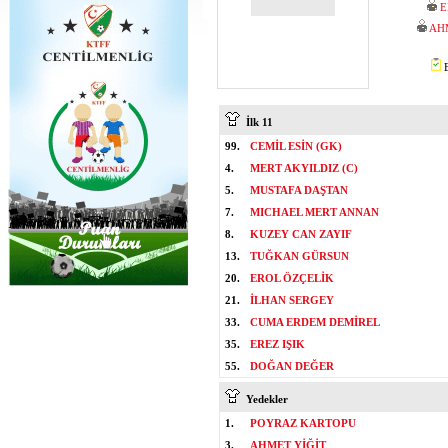
E
AH
B
İlk 11
99.
CEMİL ESİN (GK)
4.
MERT AKYILDIZ (C)
5.
MUSTAFA DAŞTAN
7.
MICHAEL MERT ANNAN
8.
KUZEY CAN ZAYIF
13.
TUĞKAN GÜRSUN
20.
EROL ÖZÇELİK
21.
İLHAN SERGEY
33.
CUMA ERDEM DEMİREL
35.
EREZ IŞIK
55.
DOĞAN DEĞER
Yedekler
1.
POYRAZ KARTOPU
3.
AHMET YİĞİT