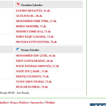
Oyundan Çıkanlar
EGEMEN BEYAZYÜZ, 41.dk
ALİ KAVACIK , 48.dk
MUHAMMED EMİR TÜRK, 57.dk
BERKE AKDEMİR, 73.dk
MAHMUT EMRE KUŞ, 73.dk
İSMET RAŞİT ÇAKMAK, 73.dk
MUSTAFA EYÜP ÖZSÜNER, 79.dk
Oyuna Girenler
MUHAMMED ATIF ÇETİL, 41.dk
EREN GANİ KARADAĞ, 48.dk
HALİL DAĞBAŞI ORHUNÖZ, 57.dk
NAZİF EFE ÇAKIR , 73.dk
DERVİŞ GÜLERSOY, 73.dk
YUSUF EREN YILMAZ, 73.dk
RÜZGAR KUMRAL, 79.dk
enaltı SP:SP - Seri Penaltı
þullarý
|
Kopya Haklarý
|
Sponsorlar
|
Ýletiþim