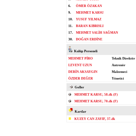
6.
ÖMER ÖZAKAN
9.
MEHMET KARSU
10.
YUSUF YILMAZ
11.
BARAN KIBRISLI
17.
MEHMET SALİH SAĞMAN
30.
DOĞAN ERDİNE
Kulüp Personeli
MEHMET PİRO
Teknik Direktör
LEVENT UZUN
Antrenör
DERİN AKSAYGIN
Malzemeci
ÖZDER DEĞER
Yönetici
Goller
MEHMET KARSU, 58.dk (F)
MEHMET KARSU, 70.dk (F)
Kartlar
KUZEY CAN ZAYIF, 37.dk