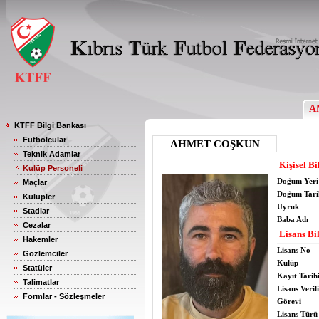
A
KTFF Bilgi Bankası
Futbolcular
AHMET COŞKUN
Teknik Adamlar
Kişisel Bi
Kulüp Personeli
Doğum Yeri
Maçlar
Doğum Tari
Kulüpler
Uyruk
Stadlar
Baba Adı
Cezalar
Lisans Bil
Hakemler
Lisans No
Gözlemciler
Kulüp
Statüler
Kayıt Tarih
Talimatlar
Lisans Verili
Formlar - Sözleşmeler
Görevi
Lisans Türü