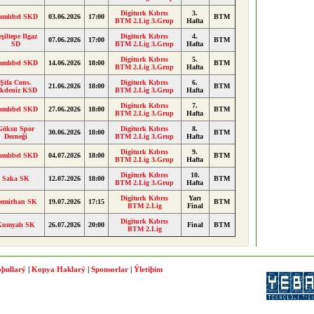
Digiturk Kıbrıs
3.
amlıbel SKD
03.06.2026
17:00
BTM
BTM 2.Lig 3.Grup
Hafta
eşiltepe Ilgaz
Digiturk Kıbrıs
4.
07.06.2026
17:00
BTM
SD
BTM 2.Lig 3.Grup
Hafta
Digiturk Kıbrıs
5.
amlıbel SKD
14.06.2026
18:00
BTM
BTM 2.Lig 3.Grup
Hafta
Şifa Cons.
Digiturk Kıbrıs
6.
21.06.2026
18:00
BTM
kdeniz KSD
BTM 2.Lig 3.Grup
Hafta
Digiturk Kıbrıs
7.
amlıbel SKD
27.06.2026
18:00
BTM
BTM 2.Lig 3.Grup
Hafta
Göksu Spor
Digiturk Kıbrıs
8.
30.06.2026
18:00
BTM
Derneği
BTM 2.Lig 3.Grup
Hafta
Digiturk Kıbrıs
9.
amlıbel SKD
04.07.2026
18:00
BTM
BTM 2.Lig 3.Grup
Hafta
Digiturk Kıbrıs
10.
Saka SK
12.07.2026
18:00
BTM
BTM 2.Lig 3.Grup
Hafta
Digiturk Kıbrıs
Yarı
emirhan SK
19.07.2026
17:15
BTM
BTM 2.Lig
Final
Digiturk Kıbrıs
Kumyalı SK
26.07.2026
20:00
Final
BTM
BTM 2.Lig
þullarý
|
Kopya Haklarý
|
Sponsorlar
|
Ýletiþim