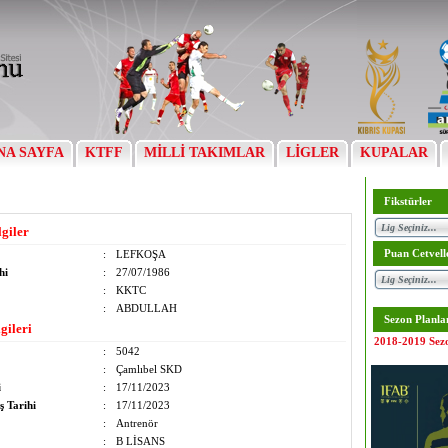
NA SAYFA
KTFF
MİLLİ TAKIMLAR
LİGLER
KUPALAR
Fikstürler
lgiler
Puan Cetvell
:
LEFKOŞA
hi
:
27/07/1986
:
KKTC
:
ABDULLAH
Sezon Planla
gileri
2018-2019 Sez
:
5042
:
Çamlıbel SKD
i
:
17/11/2023
ş Tarihi
:
17/11/2023
:
Antrenör
:
B LİSANS