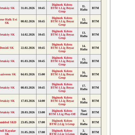
Digiturk Kıbrıs
11.
Ortaköy SK
31.01.2026
10:45
BTM 1.Lig Beyaz
BTM
Hafta
Grup
Digiturk Kıbrıs
rne Halk Evi
12.
08.02.2026
10:45
BTM 1.Lig Beyaz
BTM
SK
Hafta
Grup
Digiturk Kıbrıs
13.
Ortaköy SK
14.02.2026
10:45
BTM 1.Lig Beyaz
BTM
Hafta
Grup
Digiturk Kıbrıs
14.
Denizli SK
22.02.2026
10:45
BTM 1.Lig Beyaz
BTM
Hafta
Grup
Digiturk Kıbrıs
15.
Ortaköy SK
01.03.2026
10:45
BTM 1.Lig Beyaz
BTM
Hafta
Grup
Digiturk Kıbrıs
16.
aziveren SK
04.03.2026
15:00
BTM 1.Lig Beyaz
BTM
Hafta
Grup
Digiturk Kıbrıs
17.
Ortaköy SK
08.03.2026
10:45
BTM 1.Lig Beyaz
BTM
Hafta
Grup
Digiturk Kıbrıs
18.
Ortaköy SK
17.03.2026
14:00
BTM 1.Lig Beyaz
BTM
Hafta
Grup
Digiturk Kıbrıs
Yarı
Ortaköy SK
28.03.2026
13:00
BTM
BTM 1.Lig Play-Off
Final
Digiturk Kıbrıs
1.
amlıbel SKD
23.05.2026
17:00
BTM
BTM 2.Lig 3.Grup
Hafta
toll Kayalar
Digiturk Kıbrıs
2.
31.05.2026
17:00
BTM
SK
BTM 2.Lig 3.Grup
Hafta