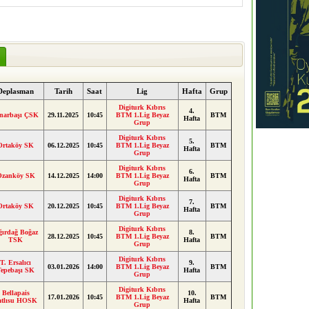
Deplasman
Tarih
Saat
Lig
Hafta
Grup
Digiturk Kıbrıs
4.
narbaşı ÇSK
29.11.2025
10:45
BTM 1.Lig Beyaz
BTM
Hafta
Grup
Digiturk Kıbrıs
5.
Ortaköy SK
06.12.2025
10:45
BTM 1.Lig Beyaz
BTM
Hafta
Grup
Digiturk Kıbrıs
6.
Ozanköy SK
14.12.2025
14:00
BTM 1.Lig Beyaz
BTM
Hafta
Grup
Digiturk Kıbrıs
7.
Ortaköy SK
20.12.2025
10:45
BTM 1.Lig Beyaz
BTM
Hafta
Grup
Digiturk Kıbrıs
ğırdağ Boğaz
8.
28.12.2025
10:45
BTM 1.Lig Beyaz
BTM
TSK
Hafta
Grup
Digiturk Kıbrıs
T. Ersalıcı
9.
03.01.2026
14:00
BTM 1.Lig Beyaz
BTM
Tepebaşı SK
Hafta
Grup
Digiturk Kıbrıs
Bellapais
10.
17.01.2026
10:45
BTM 1.Lig Beyaz
BTM
atlısu HOSK
Hafta
Grup