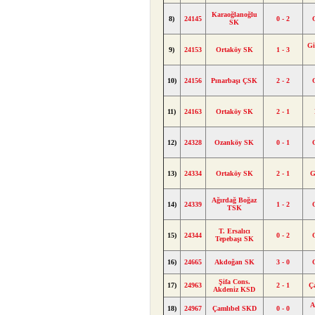
Karaoğlanoğlu
8)
24145
0 - 2
SK
Gi
9)
24153
Ortaköy SK
1 - 3
10)
24156
Pınarbaşı ÇSK
2 - 2
11)
24163
Ortaköy SK
2 - 1
12)
24328
Ozanköy SK
0 - 1
13)
24334
Ortaköy SK
2 - 1
G
Ağırdağ Boğaz
14)
24339
1 - 2
TSK
T. Ersalıcı
15)
24344
0 - 2
Tepebaşı SK
16)
24665
Akdoğan SK
3 - 0
Şifa Cons.
17)
24963
2 - 1
Ç
Akdeniz KSD
A
18)
24967
Çamlıbel SKD
0 - 0