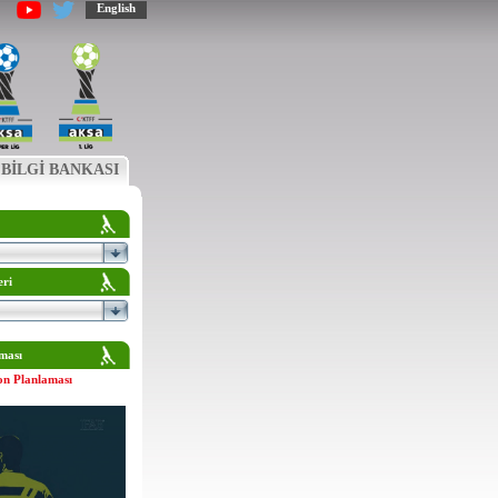
English
BİLGİ BANKASI
eri
ması
on Planlaması