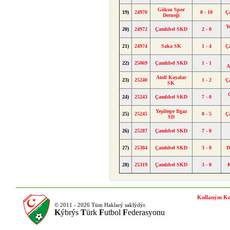
Göksu Spor
19)
24970
0 - 10
Ç
Derneği
Y
20)
24972
Çamlıbel SKD
2 - 0
21)
24974
Saka SK
1 - 4
Ç
22)
25069
Çamlıbel SKD
1 - 1
A
Atoll Kayalar
23)
25240
1 - 2
Ç
SK
24)
25243
Çamlıbel SKD
7 - 0
Yeşiltepe Ilgaz
25)
25245
0 - 5
Ç
SD
26)
25287
Çamlıbel SKD
7 - 0
27)
25304
Çamlıbel SKD
3 - 0
D
28)
25319
Çamlıbel SKD
3 - 0
Kullaným Ko
© 2011 - 2026 Tüm Haklarý saklýdýr.
K
ýbrýs
T
ürk
F
utbol
F
ederasyonu