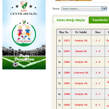
Sezon:
Görev Aldığı Maçlar
Transferler
Maç No
Ev Sahibi
Skor
1)
23872
Ortaköy SK
1 - 1
Pı
2)
23876
Denizli SK
3 - 0
3)
23884
Ortaköy SK
3 - 0
4)
23889
Gaziveren SK
3 - 0
A
5)
23895
Ortaköy SK
2 - 1
6)
23900
Ortaköy SK
2 - 5
7)
24036
Ortaköy SK
6 - 1
T