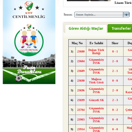
Lisans Türü
Sezon:
Görev Aldığı Maçlar
Transferler
Maç No
Ev Sahibi
Skor
De
Doğan Türk
Gö
1)
23680
0 - 1
Birliği
Göçmenköy
Du
2)
23684
2 - 0
İYSK
Göçmenköy
14
3)
23689
2 - 1
İYSK
Tra
Mağusa
Gö
4)
23690
0 - 0
Türk Gücü
Göçmenköy
5)
23696
2 - 0
İYSK
Kay
Gö
6)
23699
Gönyeli SK
2 - 3
Göçmenköy
7)
23704
0 - 2
Çeti
İYSK
Göçmenköy
Do
8)
23903
0 - 0
İYSK
Göçmenköy
Mağ
9)
23914
0 - 0
İYSK