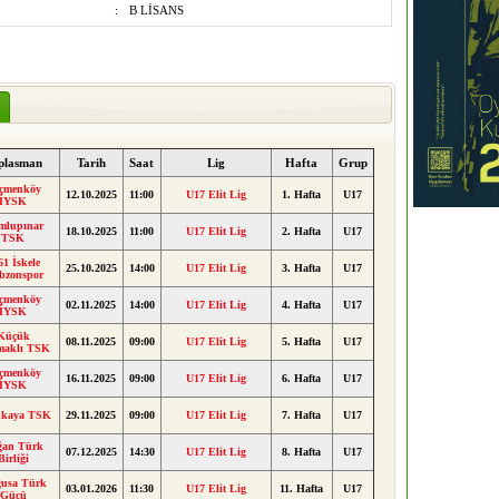
:
B LİSANS
plasman
Tarih
Saat
Lig
Hafta
Grup
çmenköy
12.10.2025
11:00
U17 Elit Lig
1. Hafta
U17
İYSK
mlupınar
18.10.2025
11:00
U17 Elit Lig
2. Hafta
U17
TSK
61 İskele
25.10.2025
14:00
U17 Elit Lig
3. Hafta
U17
bzonspor
çmenköy
02.11.2025
14:00
U17 Elit Lig
4. Hafta
U17
İYSK
Küçük
08.11.2025
09:00
U17 Elit Lig
5. Hafta
U17
maklı TSK
çmenköy
16.11.2025
09:00
U17 Elit Lig
6. Hafta
U17
İYSK
nkaya TSK
29.11.2025
09:00
U17 Elit Lig
7. Hafta
U17
ğan Türk
07.12.2025
14:30
U17 Elit Lig
8. Hafta
U17
Birliği
usa Türk
03.01.2026
11:30
U17 Elit Lig
11. Hafta
U17
Gücü