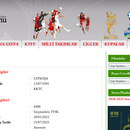
NA SAYFA
KTFF
MİLLİ TAKIMLAR
LİGLER
KUPALAR
Fikstürler
lgiler
Puan Cetvell
:
LEFKOŞA
hi
:
13/07/1991
:
KKTC
Sezon Planla
:
2018-2019 Sez
gileri
:
4486
:
Göçmenköy İYSK
i
:
28/01/2022
ş Tarihi
:
25/07/2025
:
Antrenör