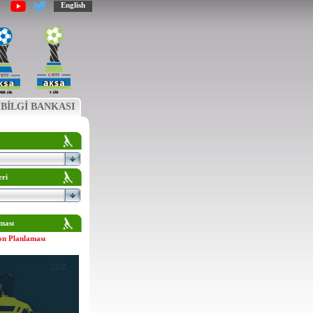
English
BİLGİ BANKASI
eri
ması
on Planlaması