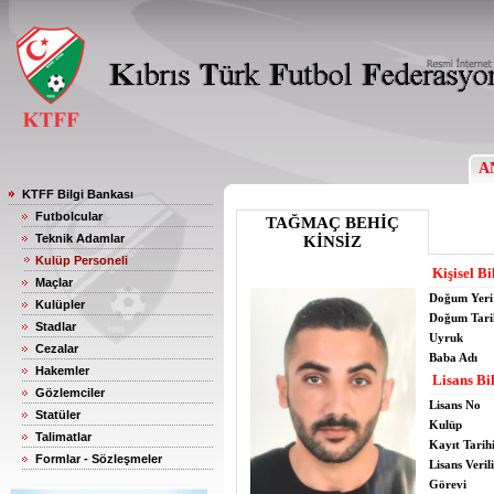
A
KTFF Bilgi Bankası
Futbolcular
TAĞMAÇ BEHİÇ
Teknik Adamlar
KİNSİZ
Kulüp Personeli
Kişisel Bi
Maçlar
Doğum Yeri
Kulüpler
Doğum Tari
Stadlar
Uyruk
Cezalar
Baba Adı
Hakemler
Lisans Bil
Gözlemciler
Lisans No
Statüler
Kulüp
Talimatlar
Kayıt Tarih
Formlar - Sözleşmeler
Lisans Verili
Görevi