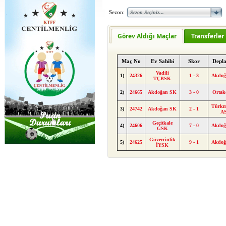
Sezon:
Görev Aldığı Maçlar
Transferler
Maç No
Ev Sahibi
Skor
Depl
Vadili
1)
24326
1 - 3
Akdoğ
TÇBSK
2)
24665
Akdoğan SK
3 - 0
Ortak
Türkm
3)
24742
Akdoğan SK
2 - 1
A
Geçitkale
4)
24606
7 - 0
Akdoğ
GSK
Güvercinlik
5)
24625
9 - 1
Akdoğ
İYSK