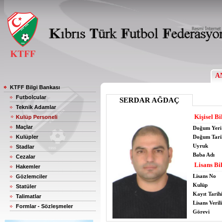
A
KTFF Bilgi Bankası
Futbolcular
SERDAR AĞDAÇ
Teknik Adamlar
Kişisel Bi
Kulüp Personeli
Maçlar
Doğum Yeri
Kulüpler
Doğum Tari
Uyruk
Stadlar
Baba Adı
Cezalar
Lisans Bil
Hakemler
Lisans No
Gözlemciler
Kulüp
Statüler
Kayıt Tarih
Talimatlar
Lisans Verili
Formlar - Sözleşmeler
Görevi