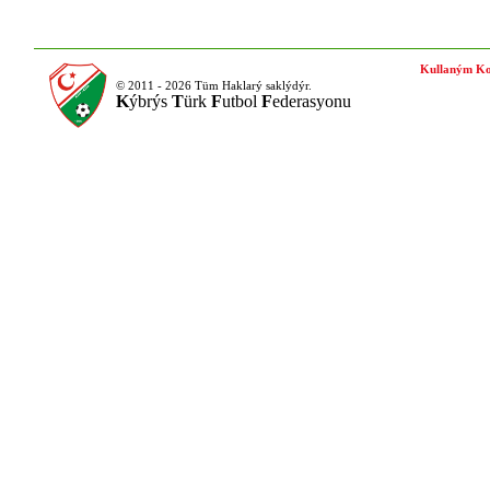
Kullaným Ko
© 2011 - 2026 Tüm Haklarý saklýdýr.
K
ýbrýs
T
ürk
F
utbol
F
ederasyonu