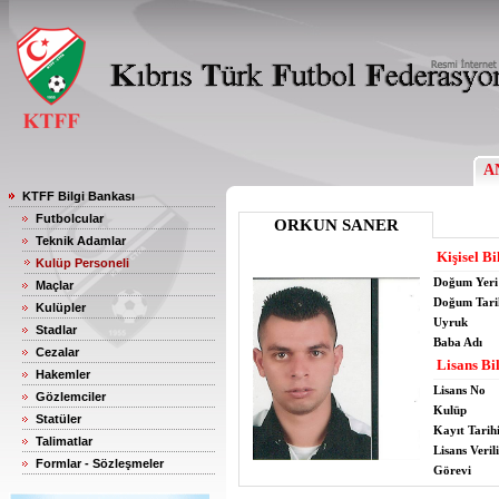
A
KTFF Bilgi Bankası
Futbolcular
ORKUN SANER
Teknik Adamlar
Kişisel Bi
Kulüp Personeli
Doğum Yeri
Maçlar
Doğum Tari
Kulüpler
Uyruk
Stadlar
Baba Adı
Cezalar
Lisans Bil
Hakemler
Lisans No
Gözlemciler
Kulüp
Statüler
Kayıt Tarih
Talimatlar
Lisans Verili
Formlar - Sözleşmeler
Görevi