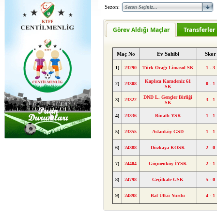
Sezon:
Görev Aldığı Maçlar
Transferler
Maç No
Ev Sahibi
Skor
1)
23290
Türk Ocağı Limasol SK
1 - 3
Kaplıca Karadeniz 61
2)
23308
0 - 1
SK
DND L. Gençler Birliği
3)
23322
3 - 1
SK
4)
23336
Binatlı YSK
1 - 1
5)
23355
Aslanköy GSD
1 - 1
6)
24388
Düzkaya KOSK
2 - 0
7)
24404
Göçmenköy İYSK
2 - 1
8)
24798
Geçitkale GSK
5 - 0
9)
24898
Baf Ülkü Yurdu
4 - 1