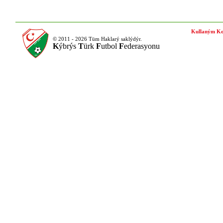
Kullaným Ko
© 2011 - 2026 Tüm Haklarý saklýdýr.
K
ýbrýs
T
ürk
F
utbol
F
ederasyonu