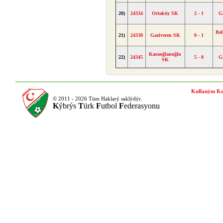
20)
24334
Ortaköy SK
2 - 1
G
Bel
21)
24338
Gaziveren SK
0 - 1
Karaoğlanoğlu
22)
24345
5 - 0
G
SK
Kullaným Ko
© 2011 - 2026 Tüm Haklarý saklýdýr.
K
ýbrýs
T
ürk
F
utbol
F
ederasyonu