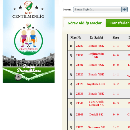
Sezon:
Görev Aldığı Maçlar
Transferler
Maç No
Ev Sahibi
Skor
1)
23287
Binatlı YSK
1 - 1
As
Değirmenlik
2)
23296
0 - 0
B
SK
3)
23304
Binatlı YSK
0 - 0
L
4)
23320
Binatlı YSK
1 - 1
Y
5)
23328
Geçitkale GSK
3 - 2
B
6)
23336
Binatlı YSK
1 - 1
Türk Ocağı
7)
23344
0 - 3
B
Limasol SK
8)
23866
Denizli SK
0 - 0
G
9)
23875
Gaziveren SK
1 - 2
O