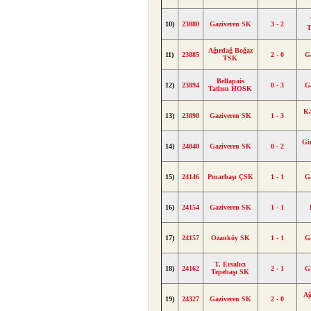
10)
23880
Gaziveren SK
3 - 2
T
Ağırdağ Boğaz
11)
23885
2 - 0
G
TSK
Bellapais
12)
23894
0 - 3
G
Tatlısu HOSK
Ka
13)
23898
Gaziveren SK
1 - 3
Gi
14)
24040
Gaziveren SK
0 - 2
15)
24146
Pınarbaşı ÇSK
1 - 1
G
16)
24154
Gaziveren SK
1 - 1
17)
24157
Ozanköy SK
1 - 1
G
T. Ersalıcı
18)
24162
2 - 1
G
Tepebaşı SK
Ağ
19)
24327
Gaziveren SK
2 - 0