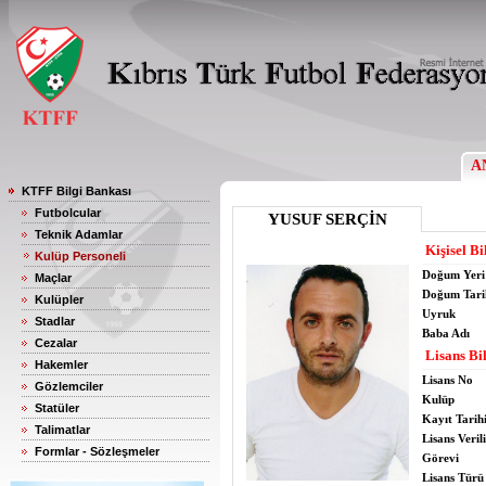
A
KTFF Bilgi Bankası
Futbolcular
YUSUF SERÇİN
Teknik Adamlar
Kişisel Bi
Kulüp Personeli
Doğum Yeri
Maçlar
Doğum Tari
Kulüpler
Uyruk
Stadlar
Baba Adı
Cezalar
Lisans Bil
Hakemler
Lisans No
Gözlemciler
Kulüp
Statüler
Kayıt Tarih
Talimatlar
Lisans Verili
Formlar - Sözleşmeler
Görevi
Lisans Türü