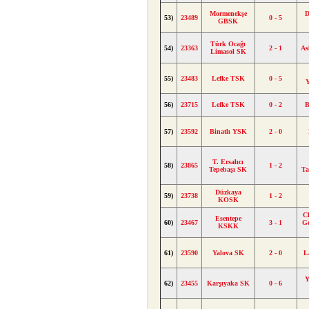
Mormenekşe
D
53)
23489
0 - 5
GBSK
Türk Ocağı
54)
23363
2 - 1
As
Limasol SK
55)
23483
Lefke TSK
0 - 5
Y
56)
23715
Lefke TSK
0 - 2
B
57)
23592
Binatlı YSK
2 - 0
T. Ersalıcı
58)
23865
1 - 2
Tepebaşı SK
Ta
Düzkaya
59)
23738
1 - 2
KOSK
C
Esentepe
60)
23467
3 - 1
G
KSKK
61)
23590
Yalova SK
2 - 0
L
Y
62)
23455
Karşıyaka SK
0 - 6