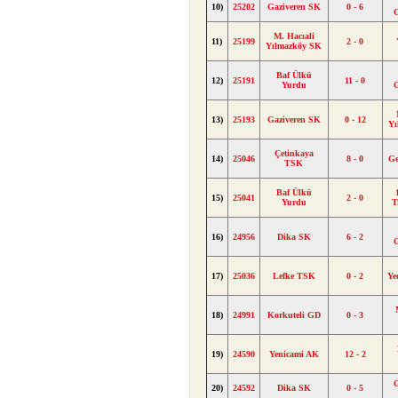
10)
25202
Gaziveren SK
0 - 6
M. Hacıali
11)
25199
2 - 0
Yılmazköy SK
Baf Ülkü
12)
25191
11 - 0
Yurdu
13)
25193
Gaziveren SK
0 - 12
Yı
Çetinkaya
14)
25046
8 - 0
Ge
TSK
Baf Ülkü
15)
25041
2 - 0
Yurdu
T
16)
24956
Dika SK
6 - 2
17)
25036
Lefke TSK
0 - 2
Ye
18)
24991
Korkuteli GD
0 - 3
19)
24590
Yenicami AK
12 - 2
20)
24592
Dika SK
0 - 5