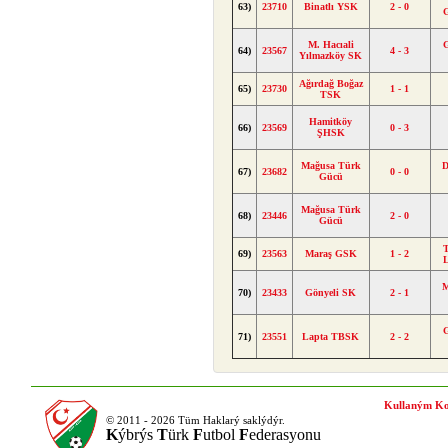
63)
23710
Binatlı YSK
2 - 0
M. Hacıali
64)
23567
4 - 3
Yılmazköy SK
Ağırdağ Boğaz
65)
23730
1 - 1
TSK
Hamitköy
66)
23569
0 - 3
ŞHSK
Mağusa Türk
D
67)
23682
0 - 0
Gücü
Mağusa Türk
68)
23446
2 - 0
Gücü
69)
23563
Maraş GSK
1 - 2
L
M
70)
23433
Gönyeli SK
2 - 1
71)
23551
Lapta TBSK
2 - 2
Kullaným Ko
© 2011 - 2026 Tüm Haklarý saklýdýr.
K
ýbrýs
T
ürk
F
utbol
F
ederasyonu