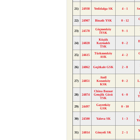
21)
24938
Yedidalga SK
4 - 1
S
22)
24907
Binatlı YSK
0 - 12
Göçmenköy
23)
24578
9 - 1
İYSK
Küçük
D
24)
24828
Kaymaklı
0 - 2
TSK
Türkmenköy
G
25)
24615
4 - 2
ASK
26)
24862
Geçitkale GSK
2 - 8
Atoll
27)
24851
Kozanköy
0 - 2
L
KSK
China Bazaar
28)
24874
Gençlik Gücü
6 - 0
T
TSK
Gayretköy
29)
24497
0 - 10
GSK
30)
24500
Yalova SK
1 - 3
Yı
Y
31)
24814
Gönyeli SK
2 - 1