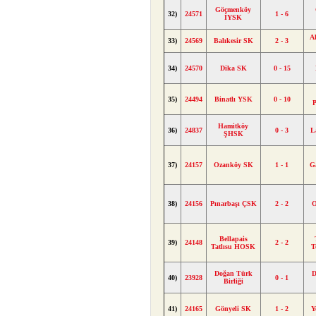
Göçmenköy
32)
24571
1 - 6
İYSK
A
33)
24569
Balıkesir SK
2 - 3
34)
24570
Dika SK
0 - 15
35)
24494
Binatlı YSK
0 - 10
P
Hamitköy
36)
24837
0 - 3
L
ŞHSK
37)
24157
Ozanköy SK
1 - 1
G
38)
24156
Pınarbaşı ÇSK
2 - 2
O
Bellapais
39)
24148
2 - 2
Tatlısu HOSK
T
Doğan Türk
D
40)
23928
0 - 1
Birliği
41)
24165
Gönyeli SK
1 - 2
Y