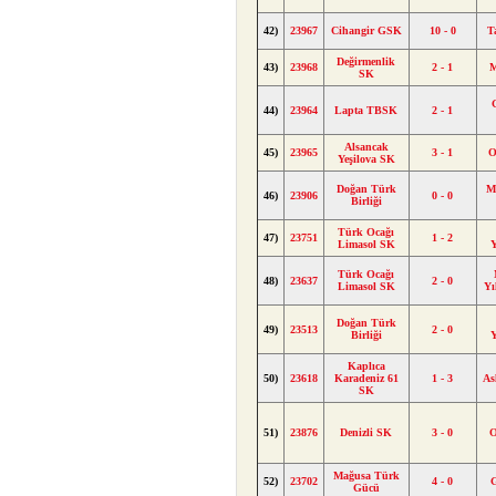
42)
23967
Cihangir GSK
10 - 0
T
Değirmenlik
43)
23968
2 - 1
M
SK
44)
23964
Lapta TBSK
2 - 1
Alsancak
45)
23965
3 - 1
O
Yeşilova SK
Doğan Türk
M
46)
23906
0 - 0
Birliği
Türk Ocağı
47)
23751
1 - 2
Limasol SK
Y
Türk Ocağı
48)
23637
2 - 0
Limasol SK
Yı
Doğan Türk
49)
23513
2 - 0
Birliği
Y
Kaplıca
50)
23618
Karadeniz 61
1 - 3
As
SK
51)
23876
Denizli SK
3 - 0
O
Mağusa Türk
52)
23702
4 - 0
Gücü