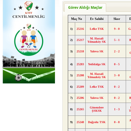
Görev Aldığı Maçlar
Maç No
Ev Sahibi
Skor
1)
25216
Lefke TSK
9 - 0
G
M. Hacıali
2)
25217
5 - 1
B
Yılmazköy SK
3)
25218
Yalova SK
2 - 2
4)
25283
Yedidalga SK
0 - 5
M. Hacıali
5)
25208
3 - 0
Yılmazköy SK
6)
25209
Lefke TSK
0 - 2
7)
25206
Yalova SK
0 - 2
B
Gönendere
8)
25265
1 - 3
ŞSKSK
T
A
9)
25248
Dağyolu TSK
0 - 8