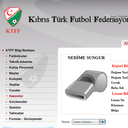
A
KTFF Bilgi Bankası
Futbolcular
NEDİME SUNGUR
Teknik Adamlar
Kişisel Bi
Kulüp Personeli
Doğum Yeri
Maçlar
Doğum Tari
Kulüpler
Uyruk
Stadlar
Baba Adı
Cezalar
Lisans Bil
Hakemler
Lisans No
Gözlemciler
Klasman
Statüler
Bölge
Talimatlar
Formlar - Sözleşmeler
Sezon: