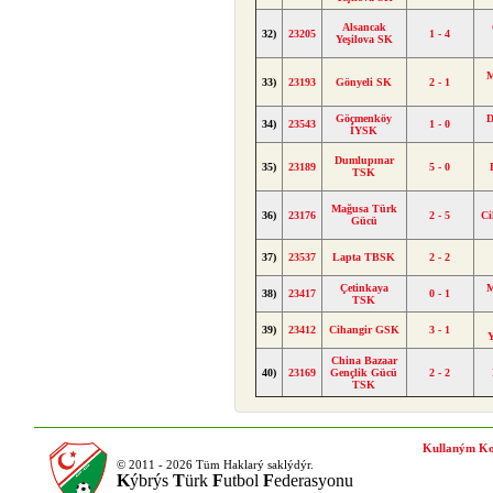
Alsancak
32)
23205
1 - 4
Yeşilova SK
M
33)
23193
Gönyeli SK
2 - 1
Göçmenköy
D
34)
23543
1 - 0
İYSK
Dumlupınar
35)
23189
5 - 0
TSK
Mağusa Türk
36)
23176
2 - 5
Ci
Gücü
37)
23537
Lapta TBSK
2 - 2
Çetinkaya
M
38)
23417
0 - 1
TSK
39)
23412
Cihangir GSK
3 - 1
Y
China Bazaar
40)
23169
Gençlik Gücü
2 - 2
TSK
Kullaným Ko
© 2011 - 2026 Tüm Haklarý saklýdýr.
K
ýbrýs
T
ürk
F
utbol
F
ederasyonu