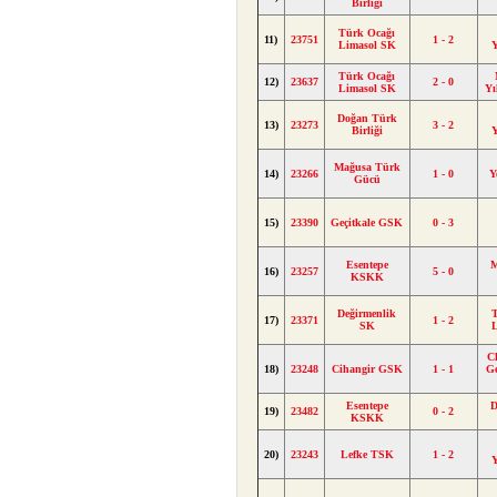
Birliği
Türk Ocağı
11)
23751
1 - 2
Limasol SK
Y
Türk Ocağı
12)
23637
2 - 0
Limasol SK
Yı
Doğan Türk
13)
23273
3 - 2
Birliği
Y
Mağusa Türk
14)
23266
1 - 0
Y
Gücü
15)
23390
Geçitkale GSK
0 - 3
Esentepe
M
16)
23257
5 - 0
KSKK
Değirmenlik
17)
23371
1 - 2
SK
L
C
18)
23248
Cihangir GSK
1 - 1
G
Esentepe
D
19)
23482
0 - 2
KSKK
20)
23243
Lefke TSK
1 - 2
Y