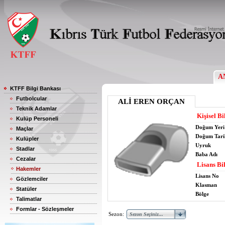
A
KTFF Bilgi Bankası
Futbolcular
ALİ EREN ORÇAN
Teknik Adamlar
Kişisel Bi
Kulüp Personeli
Doğum Yeri
Maçlar
Doğum Tari
Kulüpler
Uyruk
Stadlar
Baba Adı
Cezalar
Lisans Bil
Hakemler
Lisans No
Gözlemciler
Klasman
Statüler
Bölge
Talimatlar
Formlar - Sözleşmeler
Sezon: