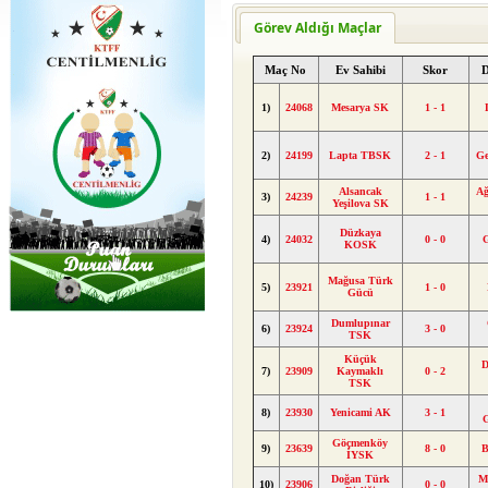
Görev Aldığı Maçlar
Maç No
Ev Sahibi
Skor
1)
24068
Mesarya SK
1 - 1
2)
24199
Lapta TBSK
2 - 1
Ge
Alsancak
Ağ
3)
24239
1 - 1
Yeşilova SK
Düzkaya
4)
24032
0 - 0
KOSK
Mağusa Türk
5)
23921
1 - 0
Gücü
Dumlupınar
6)
23924
3 - 0
TSK
Küçük
D
7)
23909
Kaymaklı
0 - 2
TSK
8)
23930
Yenicami AK
3 - 1
Göçmenköy
9)
23639
8 - 0
B
İYSK
Doğan Türk
M
10)
23906
0 - 0