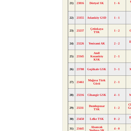
21)
23816
Dörtyol SK
1 - 6
22)
23355
Aslanköy GSD
1 - 1
Çetinkaya
23)
23237
1 - 2
TSK
D
24)
23226
Yenicami AK
2 - 2
Atoll
25)
23345
Kozanköy
2 - 1
KSK
26)
23788
Geçitkale GSK
3 - 1
Mağusa Türk
27)
23461
2 - 1
Gücü
28)
23216
Cihangir GSK
4 - 1
M
C
Dumlupınar
29)
23211
1 - 2
G
TSK
D
30)
23450
Lefke TSK
0 - 2
Alsancak
31)
23445
4 - 0
Yeşilova SK