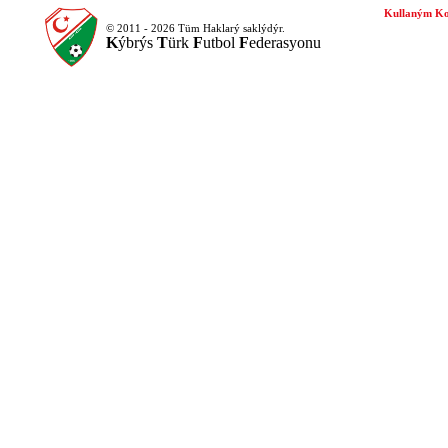
Kullaným Ko
© 2011 - 2026 Tüm Haklarý saklýdýr.
K
ýbrýs
T
ürk
F
utbol
F
ederasyonu