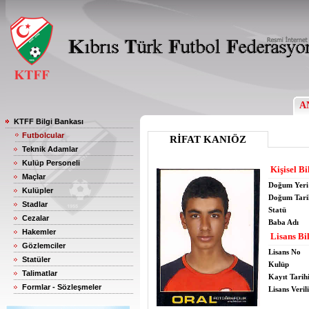
A
KTFF Bilgi Bankası
Futbolcular
RİFAT KANIÖZ
Teknik Adamlar
Kulüp Personeli
Kişisel Bi
Maçlar
Doğum Yeri
Kulüpler
Doğum Tari
Stadlar
Statü
Cezalar
Baba Adı
Hakemler
Lisans Bil
Gözlemciler
Lisans No
Statüler
Kulüp
Talimatlar
Kayıt Tarih
Formlar - Sözleşmeler
Lisans Verili