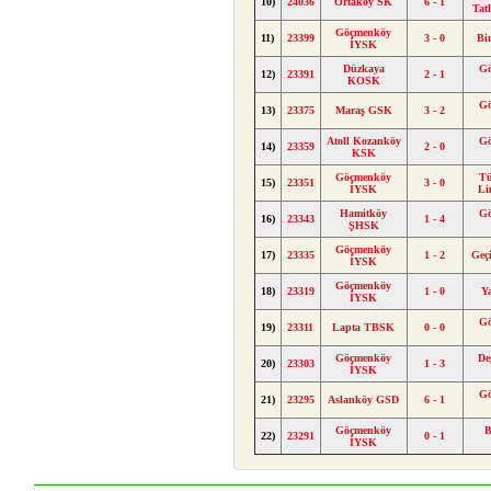
10)
24036
Ortaköy SK
6 - 1
Tat
Göçmenköy
11)
23399
3 - 0
Bi
İYSK
Düzkaya
G
12)
23391
2 - 1
KOSK
G
13)
23375
Maraş GSK
3 - 2
Atoll Kozanköy
G
14)
23359
2 - 0
KSK
Göçmenköy
Tü
15)
23351
3 - 0
İYSK
Li
Hamitköy
G
16)
23343
1 - 4
ŞHSK
Göçmenköy
17)
23335
1 - 2
Geç
İYSK
Göçmenköy
18)
23319
1 - 0
Y
İYSK
G
19)
23311
Lapta TBSK
0 - 0
Göçmenköy
De
20)
23303
1 - 3
İYSK
G
21)
23295
Aslanköy GSD
6 - 1
Göçmenköy
B
22)
23291
0 - 1
İYSK