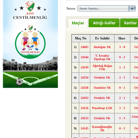
Sezon:
Maçlar
Attığı Goller
Kartlar
Maç No
Ev Sahibi
Skor
De
1)
24665
Akdoğan SK
3 - 0
Or
T. Ersalıcı
2)
24344
0 - 2
Or
Tepebaşı SK
Ağırdağ Boğaz
3)
24339
1 - 2
Or
TSK
4)
24334
Ortaköy SK
2 - 1
Gaz
5)
24328
Ozanköy SK
0 - 1
Or
6)
24163
Ortaköy SK
2 - 1
D
7)
24156
Pınarbaşı ÇSK
2 - 2
Or
Girn
8)
24153
Ortaköy SK
1 - 3
Karaoğlanoğlu
9)
24145
0 - 2
Or
SK
B