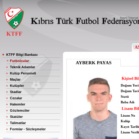
A
KTFF Bilgi Bankası
Futbolcular
AYBERK PAYAS
Teknik Adamlar
Kulüp Personeli
Kişisel Bi
Maçlar
Doğum Yeri
Kulüpler
Doğum Tari
Stadlar
Statü
Cezalar
Baba Adı
Hakemler
Lisans Bil
Gözlemciler
Lisans No
Statüler
Kulüp
Talimatlar
Kayıt Tarih
Formlar - Sözleşmeler
Lisans Verili