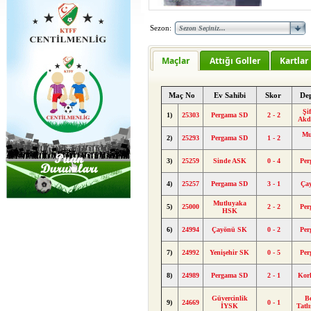
Sezon:
Maçlar
Attığı Goller
Kartlar
Maç No
Ev Sahibi
Skor
De
Şi
1)
25303
Pergama SD
2 - 2
Akd
Mu
2)
25293
Pergama SD
1 - 2
3)
25259
Sinde ASK
0 - 4
Pe
4)
25257
Pergama SD
3 - 1
Ça
Mutluyaka
5)
25000
2 - 2
Pe
HSK
6)
24994
Çayönü SK
0 - 2
Pe
7)
24992
Yenişehir SK
0 - 5
Pe
8)
24989
Pergama SD
2 - 1
Kor
Güvercinlik
Be
9)
24669
0 - 1
İYSK
Tat