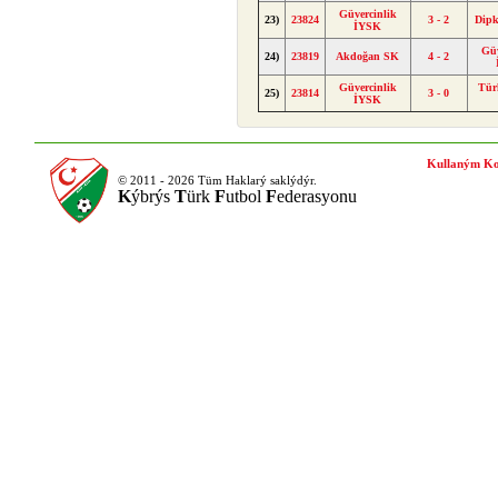
Güvercinlik
23)
23824
3 - 2
Dip
İYSK
Güv
24)
23819
Akdoğan SK
4 - 2
Güvercinlik
Tür
25)
23814
3 - 0
İYSK
Kullaným Ko
© 2011 - 2026 Tüm Haklarý saklýdýr.
K
ýbrýs
T
ürk
F
utbol
F
ederasyonu