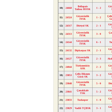
Bellapais
Güv
10)
24668
1 - 2
Tatlısu HOSK
Güvercinlik
Çel
11)
24324
1 - 2
İYSK
G
Güv
12)
24317
Dörtyol SK
2 - 1
Güvercinlik
Ça
13)
24313
3 - 0
İYSK
Güvercinlik
14)
24144
6 - 1
Tu
İYSK
Güv
15)
24132
Dipkarpaz SK
2 - 1
Güvercinlik
16)
24127
2 - 3
Akd
İYSK
Türkmenköy
Güv
17)
24044
2 - 2
ASK
Çello Dikmen
Güv
18)
23853
3 - 2
Gücü SK
Güvercinlik
19)
23848
5 - 0
Dö
İYSK
Çanakkale
Güv
20)
23841
5 - 2
TSK
Güv
21)
23833
Tuzlaspor
1 - 0
Güv
22)
23829
Vadili TÇBSK
3 - 1