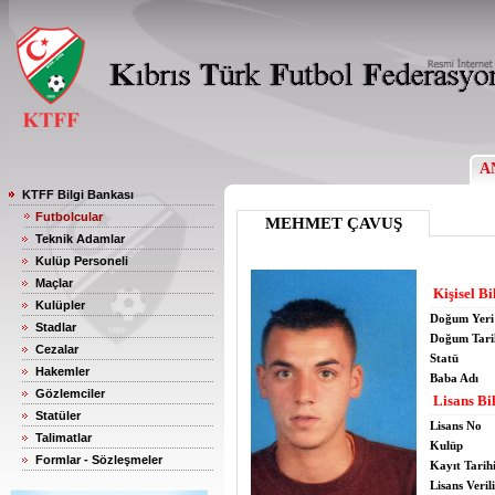
A
KTFF Bilgi Bankası
Futbolcular
MEHMET ÇAVUŞ
Teknik Adamlar
Kulüp Personeli
Maçlar
Kişisel Bi
Kulüpler
Doğum Yeri
Stadlar
Doğum Tari
Cezalar
Statü
Hakemler
Baba Adı
Gözlemciler
Lisans Bil
Statüler
Lisans No
Talimatlar
Kulüp
Formlar - Sözleşmeler
Kayıt Tarih
Lisans Verili