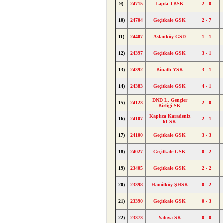
9)
24715
Lapta TBSK
2 - 0
10)
24704
Geçitkale GSK
2 - 7
11)
24407
Aslanköy GSD
1 - 1
12)
24397
Geçitkale GSK
3 - 1
13)
24392
Binatlı YSK
3 - 1
14)
24383
Geçitkale GSK
4 - 1
DND L. Gençler
15)
24123
2 - 0
Birliği SK
Kaplıca Karadeniz
16)
24107
2 - 1
61 SK
17)
24100
Geçitkale GSK
3 - 3
18)
24027
Geçitkale GSK
0 - 2
19)
23405
Geçitkale GSK
2 - 2
20)
23398
Hamitköy ŞHSK
0 - 2
21)
23390
Geçitkale GSK
0 - 3
22)
23373
Yalova SK
0 - 0