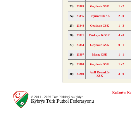
23)
23365
Geçitkale GSK
1 - 2
24)
23356
Değirmenlik SK
2 - 0
25)
23348
Geçitkale GSK
1 - 3
26)
23321
Düzkaya KOSK
4 - 0
27)
23314
Geçitkale GSK
0 - 1
28)
23307
Maraş GSK
1 - 1
29)
23300
Geçitkale GSK
1 - 2
Atoll Kozanköy
30)
23289
3 - 0
KSK
Kullaným Ko
© 2011 - 2026 Tüm Haklarý saklýdýr.
K
ýbrýs
T
ürk
F
utbol
F
ederasyonu