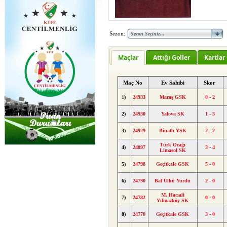
Sezon:
Maçlar
Attığı Goller
Kartlar
Maç No
Ev Sahibi
Skor
1)
24933
Maraş GSK
0 - 2
2)
24930
Yalova SK
1 - 3
3)
24929
Binatlı YSK
2 - 2
Türk Ocağı
4)
24897
3 - 4
Limasol SK
5)
24798
Geçitkale GSK
5 - 0
6)
24790
Baf Ülkü Yurdu
2 - 0
M. Hacıali
7)
24782
0 - 0
Yılmazköy SK
8)
24770
Geçitkale GSK
3 - 0