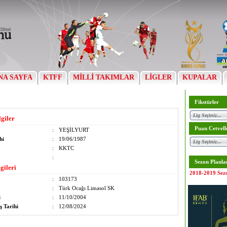
NA SAYFA
KTFF
MİLLİ TAKIMLAR
LİGLER
KUPALAR
Fikstürler
lgiler
Puan Cetvell
:
YEŞİLYURT
hi
:
19/06/1987
:
KKTC
:
Sezon Planla
gileri
2018-2019 Sez
:
103173
:
Türk Ocağı Limasol SK
i
:
11/10/2004
ş Tarihi
:
12/08/2024