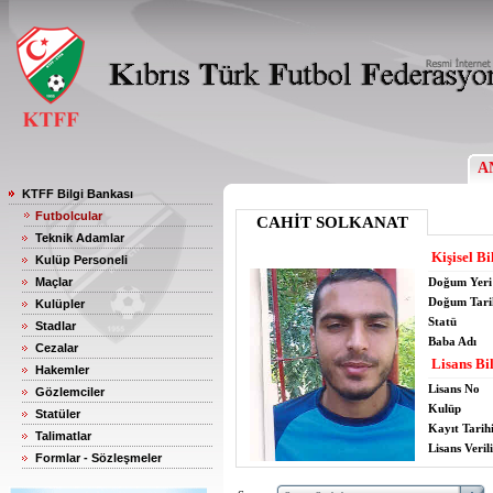
A
KTFF Bilgi Bankası
Futbolcular
CAHİT SOLKANAT
Teknik Adamlar
Kişisel Bi
Kulüp Personeli
Maçlar
Doğum Yeri
Doğum Tari
Kulüpler
Statü
Stadlar
Baba Adı
Cezalar
Lisans Bil
Hakemler
Lisans No
Gözlemciler
Kulüp
Statüler
Kayıt Tarih
Talimatlar
Lisans Verili
Formlar - Sözleşmeler