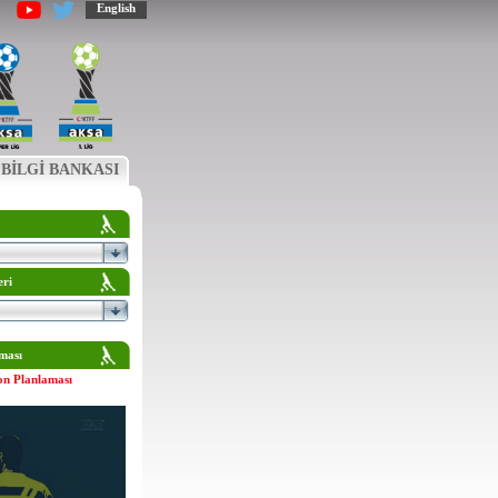
English
BİLGİ BANKASI
eri
ması
on Planlaması