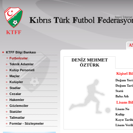
A
KTFF Bilgi Bankası
Futbolcular
DENİZ MEHMET
Teknik Adamlar
ÖZTÜRK
Kulüp Personeli
Kişisel Bi
Maçlar
Doğum Yeri
Kulüpler
Doğum Tari
Stadlar
Statü
Cezalar
Baba Adı
Hakemler
Lisans Bil
Gözlemciler
Lisans No
Statüler
Kulüp
Talimatlar
Kayıt Tarih
Formlar - Sözleşmeler
Lisans Verili