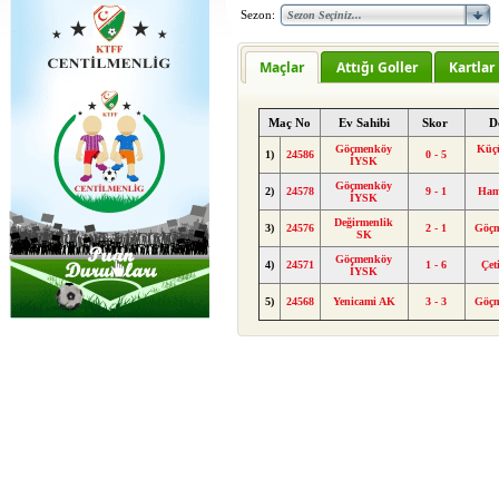
Sezon:
Maçlar
Attığı Goller
Kartlar
Maç No
Ev Sahibi
Skor
D
Göçmenköy
Küç
1)
24586
0 - 5
İYSK
Göçmenköy
2)
24578
9 - 1
Ham
İYSK
Değirmenlik
3)
24576
2 - 1
Göç
SK
Göçmenköy
4)
24571
1 - 6
Çet
İYSK
5)
24568
Yenicami AK
3 - 3
Göç