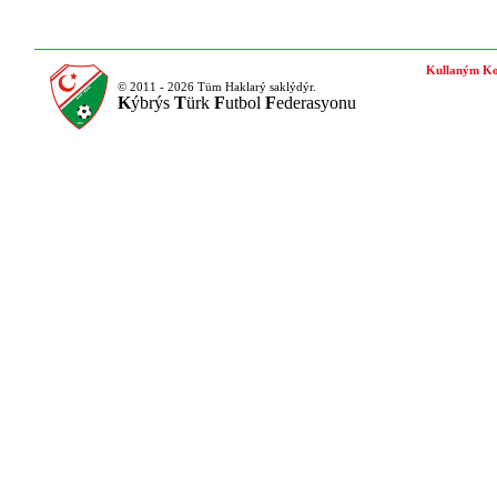
Kullaným Ko
© 2011 - 2026 Tüm Haklarý saklýdýr.
K
ýbrýs
T
ürk
F
utbol
F
ederasyonu