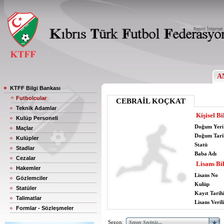
A
KTFF Bilgi Bankası
Futbolcular
CEBRAİL KOÇKAT
Teknik Adamlar
Kişisel Bi
Kulüp Personeli
Doğum Yeri
Maçlar
Doğum Tari
Kulüpler
Statü
Stadlar
Baba Adı
Cezalar
Lisans Bil
Hakemler
Lisans No
Gözlemciler
Kulüp
Statüler
Kayıt Tarih
Talimatlar
Lisans Verili
Formlar - Sözleşmeler
Sezon: