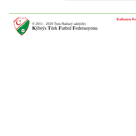
Kullaným Ko
© 2011 - 2026 Tüm Haklarý saklýdýr.
K
ýbrýs
T
ürk
F
utbol
F
ederasyonu