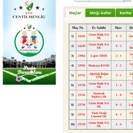
Maçlar
Attığı Goller
Kartlar
Maç No
Ev Sahibi
Skor
De
Girne Halk Evi
1)
24342
3 - 2
Oz
SK
Girne Halk Evi
2)
24249
0 - 5
SK
B
Gi
3)
23964
Lapta TBSK
2 - 1
Gi
4)
23936
Düzkaya KOSK
2 - 2
Ağırdağ Boğaz
Gi
5)
23752
3 - 1
TSK
Girne Halk Evi
6)
23750
1 - 2
SK
Alsancak
Gi
7)
23741
1 - 0
Yeşilova SK
Girne Halk Evi
8)
23736
0 - 3
La
SK
Türk Ocağı
Gi
9)
23731
0 - 1
Limasol SK
Girne Halk Evi
10)
23729
2 - 4
SK