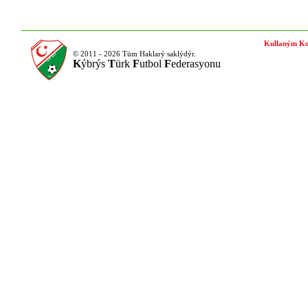
Kullaným Ko
© 2011 - 2026 Tüm Haklarý saklýdýr.
K
ýbrýs
T
ürk
F
utbol
F
ederasyonu