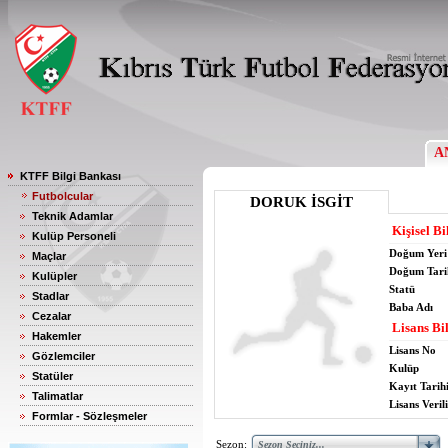
A
KTFF Bilgi Bankası
Futbolcular
DORUK İSGİT
Teknik Adamlar
Kişisel Bi
Kulüp Personeli
Doğum Yeri
Maçlar
Doğum Tari
Kulüpler
Statü
Stadlar
Baba Adı
Cezalar
Lisans Bil
Hakemler
Lisans No
Gözlemciler
Kulüp
Statüler
Kayıt Tarih
Talimatlar
Lisans Verili
Formlar - Sözleşmeler
Sezon: