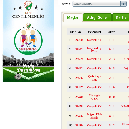
Sezon:
Maçlar
Attığı Goller
Kartlar
Maç No
Ev Sahibi
Skor
1)
24290
Gönyeli SK
1 - 1
Göçmenköy
2)
23922
0 - 1
İYSK
3)
23699
Gönyeli SK
2 - 3
Gö
4)
23692
Gönyeli SK
0 - 3
Doğa
Çetinkaya
5)
23686
2 - 1
TSK
6)
23447
Gönyeli SK
1 - 0
K
Cihangir
7)
23440
0 - 0
GSK
8)
23678
Gönyeli SK
2 - 1
Küçü
Doğan Türk
9)
23426
4 - 1
Birliği
China
10)
23419
Gönyeli SK
3 - 2