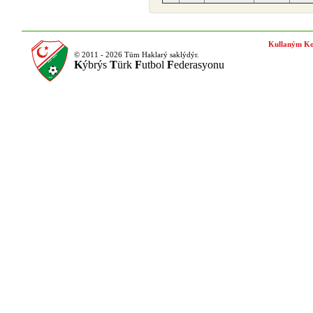
Kullaným Ko
© 2011 - 2026 Tüm Haklarý saklýdýr.
K
ýbrýs
T
ürk
F
utbol
F
ederasyonu