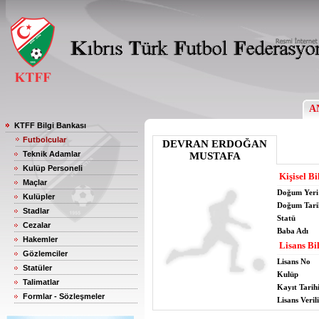
A
KTFF Bilgi Bankası
Futbolcular
DEVRAN ERDOĞAN
Teknik Adamlar
MUSTAFA
Kulüp Personeli
Kişisel Bi
Maçlar
Doğum Yeri
Kulüpler
Doğum Tari
Stadlar
Statü
Cezalar
Baba Adı
Hakemler
Lisans Bil
Gözlemciler
Lisans No
Statüler
Kulüp
Talimatlar
Kayıt Tarih
Formlar - Sözleşmeler
Lisans Verili