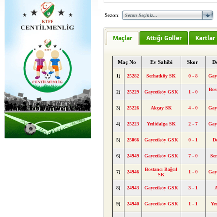
Sezon:
Maçlar
Attığı Goller
Kartlar
Maç No
Ev Sahibi
Skor
D
1)
25282
Serhatköy SK
0 - 8
Gay
Bos
2)
25229
Gayretköy GSK
1 - 0
3)
25226
Akçay SK
4 - 0
Gay
4)
25223
Yedidalga SK
2 - 7
Gay
5)
25066
Gayretköy GSK
0 - 1
D
6)
24949
Gayretköy GSK
7 - 0
Se
Bostancı Bağcıl
7)
24946
1 - 0
Gay
SK
8)
24943
Gayretköy GSK
3 - 1
9)
24940
Gayretköy GSK
1 - 1
Ye