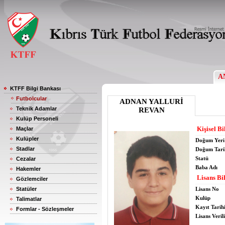
A
KTFF Bilgi Bankası
Futbolcular
ADNAN YALLURİ
Teknik Adamlar
REVAN
Kulüp Personeli
Kişisel Bi
Maçlar
Kulüpler
Doğum Yeri
Stadlar
Doğum Tari
Statü
Cezalar
Baba Adı
Hakemler
Lisans Bil
Gözlemciler
Statüler
Lisans No
Kulüp
Talimatlar
Kayıt Tarih
Formlar - Sözleşmeler
Lisans Verili