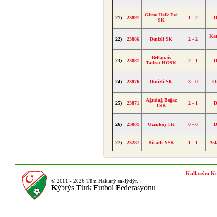
Girne Halk Evi
21)
23891
1 - 2
D
SK
Kar
22)
23886
Denizli SK
2 - 2
Bellapais
23)
23881
2 - 1
D
Tatlısu HOSK
24)
23876
Denizli SK
3 - 0
O
Ağırdağ Boğaz
25)
23871
2 - 1
D
TSK
26)
23861
Ozanköy SK
0 - 0
D
27)
23287
Binatlı YSK
1 - 1
As
Kullaným Ko
© 2011 - 2026 Tüm Haklarý saklýdýr.
K
ýbrýs
T
ürk
F
utbol
F
ederasyonu