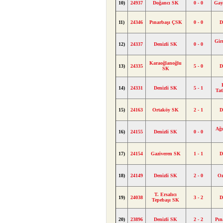
10)
24937
Doğancı SK
0 - 0
Gay
11)
24346
Pınarbaşı ÇSK
0 - 0
D
Gir
12)
24337
Denizli SK
0 - 0
Karaoğlanoğlu
13)
24335
5 - 0
D
SK
14)
24331
Denizli SK
5 - 1
Ta
15)
24163
Ortaköy SK
2 - 1
D
Ağı
16)
24155
Denizli SK
0 - 0
17)
24154
Gaziveren SK
1 - 1
D
18)
24149
Denizli SK
2 - 0
Oz
T. Ersalıcı
19)
24038
3 - 2
D
Tepebaşı SK
20)
23896
Denizli SK
2 - 2
Pın