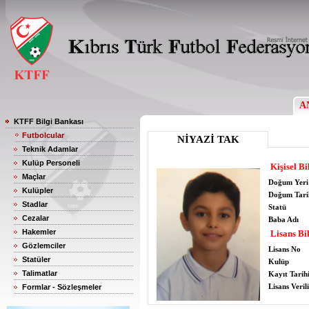
A
KTFF Bilgi Bankası
Futbolcular
NİYAZİ TAK
Teknik Adamlar
Kulüp Personeli
Kişisel Bi
Maçlar
Doğum Yeri
Kulüpler
Doğum Tari
Stadlar
Statü
Cezalar
Baba Adı
Hakemler
Lisans Bil
Gözlemciler
Lisans No
Statüler
Kulüp
Talimatlar
Kayıt Tarih
Lisans Verili
Formlar - Sözleşmeler