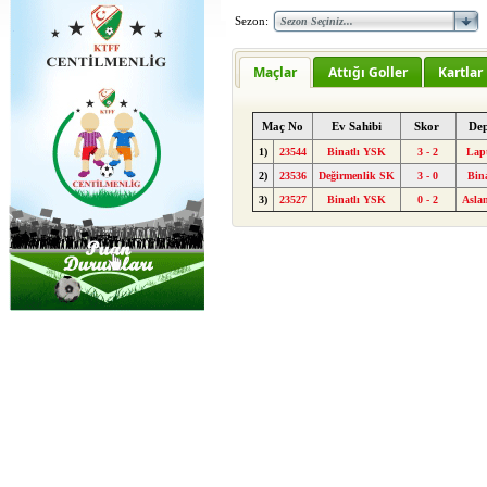
Sezon:
Maçlar
Attığı Goller
Kartlar
Maç No
Ev Sahibi
Skor
De
1)
23544
Binatlı YSK
3 - 2
Lap
2)
23536
Değirmenlik SK
3 - 0
Bin
3)
23527
Binatlı YSK
0 - 2
Asla