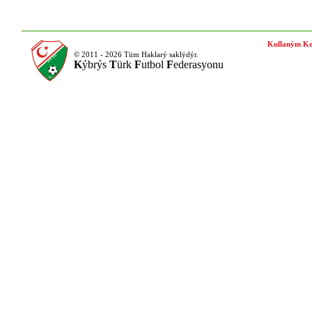
Kullaným Ko
© 2011 - 2026 Tüm Haklarý saklýdýr.
K
ýbrýs
T
ürk
F
utbol
F
ederasyonu