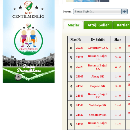
Sezon:
Maçlar
Attığı Goller
Kartlar
Maç No
Ev Sahibi
Skor
B
1)
25229
Gayretköy GSK
1 - 0
Bostancı Bağcıl
2)
25227
3 - 0
SK
Bostancı Bağcıl
3)
25225
4 - 2
SK
B
4)
25065
Akçay SK
1 - 0
B
5)
24950
Doğancı SK
3 - 0
Bostancı Bağcıl
6)
24946
1 - 0
G
SK
B
7)
24944
Yedidalga SK
1 - 4
B
8)
24942
Serhatköy SK
1 - 3
Bostancı Bağcıl
9)
24939
1 - 2
SK