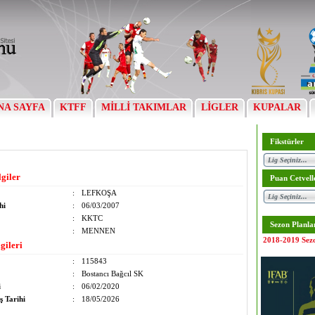
NA SAYFA
KTFF
MİLLİ TAKIMLAR
LİGLER
KUPALAR
Fikstürler
lgiler
Puan Cetvell
:
LEFKOŞA
hi
:
06/03/2007
:
KKTC
Sezon Planla
:
MENNEN
2018-2019 Sez
gileri
:
115843
:
Bostancı Bağcıl SK
i
:
06/02/2020
ş Tarihi
:
18/05/2026