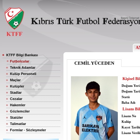
A
KTFF Bilgi Bankası
Futbolcular
CEMİL YÜCEDEN
Teknik Adamlar
Kulüp Personeli
Kişisel Bi
Maçlar
Doğum Yeri
Kulüpler
Doğum Tari
Stadlar
Statü
Cezalar
Baba Adı
Hakemler
Lisans Bil
Gözlemciler
Lisans No
Statüler
Kulüp
Talimatlar
Kayıt Tarih
Formlar - Sözleşmeler
Lisans Verili