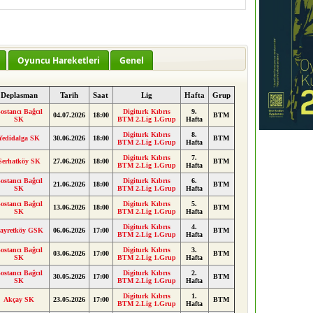
Oyuncu Hareketleri
Genel
Deplasman
Tarih
Saat
Lig
Hafta
Grup
ostancı Bağcıl
Digiturk Kıbrıs
9.
04.07.2026
18:00
BTM
SK
BTM 2.Lig 1.Grup
Hafta
Digiturk Kıbrıs
8.
Yedidalga SK
30.06.2026
18:00
BTM
BTM 2.Lig 1.Grup
Hafta
Digiturk Kıbrıs
7.
Serhatköy SK
27.06.2026
18:00
BTM
BTM 2.Lig 1.Grup
Hafta
ostancı Bağcıl
Digiturk Kıbrıs
6.
21.06.2026
18:00
BTM
SK
BTM 2.Lig 1.Grup
Hafta
ostancı Bağcıl
Digiturk Kıbrıs
5.
13.06.2026
18:00
BTM
SK
BTM 2.Lig 1.Grup
Hafta
Digiturk Kıbrıs
4.
ayretköy GSK
06.06.2026
17:00
BTM
BTM 2.Lig 1.Grup
Hafta
ostancı Bağcıl
Digiturk Kıbrıs
3.
03.06.2026
17:00
BTM
SK
BTM 2.Lig 1.Grup
Hafta
ostancı Bağcıl
Digiturk Kıbrıs
2.
30.05.2026
17:00
BTM
SK
BTM 2.Lig 1.Grup
Hafta
Digiturk Kıbrıs
1.
Akçay SK
23.05.2026
17:00
BTM
BTM 2.Lig 1.Grup
Hafta