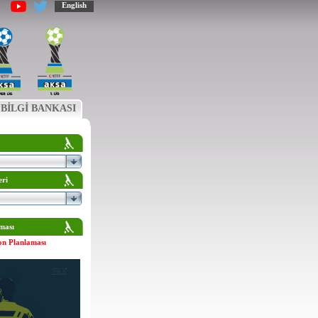
English
BİLGİ BANKASI
eri
ması
on Planlaması