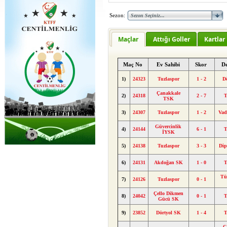
Sezon:
Maçlar
Attığı Goller
Kartlar
Maç No
Ev Sahibi
Skor
D
1)
24323
Tuzlaspor
1 - 2
D
Çanakkale
2)
24318
2 - 7
T
TSK
3)
24307
Tuzlaspor
1 - 2
Vad
Güvercinlik
4)
24144
6 - 1
T
İYSK
5)
24138
Tuzlaspor
3 - 3
Dip
6)
24131
Akdoğan SK
1 - 0
T
Tü
7)
24126
Tuzlaspor
0 - 1
Çello Dikmen
8)
24042
0 - 1
T
Gücü SK
9)
23852
Dörtyol SK
1 - 4
T
Ç