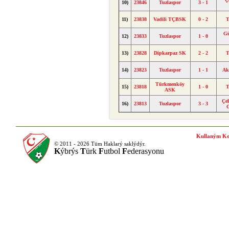
10)
23846
Tuzlaspor
3 - 1
11)
23838
Vadili TÇBSK
0 - 2
T
Gü
12)
23833
Tuzlaspor
1 - 0
13)
23828
Dipkarpaz SK
2 - 2
T
14)
23823
Tuzlaspor
1 - 1
Ak
Türkmenköy
15)
23818
1 - 0
T
ASK
Çe
16)
23813
Tuzlaspor
3 - 3
Kullaným Ko
© 2011 - 2026 Tüm Haklarý saklýdýr.
K
ýbrýs
T
ürk
F
utbol
F
ederasyonu