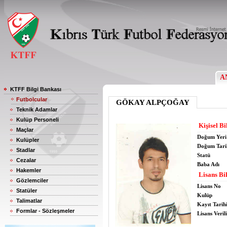
A
KTFF Bilgi Bankası
Futbolcular
GÖKAY ALPÇOĞAY
Teknik Adamlar
Kulüp Personeli
Kişisel Bi
Maçlar
Doğum Yeri
Kulüpler
Doğum Tari
Stadlar
Statü
Cezalar
Baba Adı
Hakemler
Lisans Bil
Gözlemciler
Lisans No
Statüler
Kulüp
Talimatlar
Kayıt Tarih
Formlar - Sözleşmeler
Lisans Verili