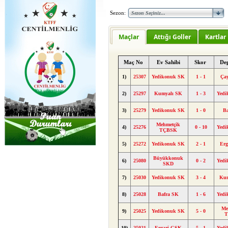
Sezon:
Maçlar
Attığı Goller
Kartlar
Maç No
Ev Sahibi
Skor
De
1)
25307
Yedikonuk SK
1 - 1
Ça
2)
25297
Kumyalı SK
1 - 3
Yedi
3)
25279
Yedikonuk SK
1 - 0
B
Mehmetçik
4)
25276
0 - 10
Yedi
TÇBSK
5)
25272
Yedikonuk SK
2 - 1
Er
Büyükkonuk
6)
25080
0 - 2
Yedi
SKD
7)
25030
Yedikonuk SK
3 - 4
Kum
8)
25028
Bafra SK
1 - 6
Yedi
Me
9)
25025
Yedikonuk SK
5 - 0
10)
25021
Ergazi GSK
5 - 1
Yedi