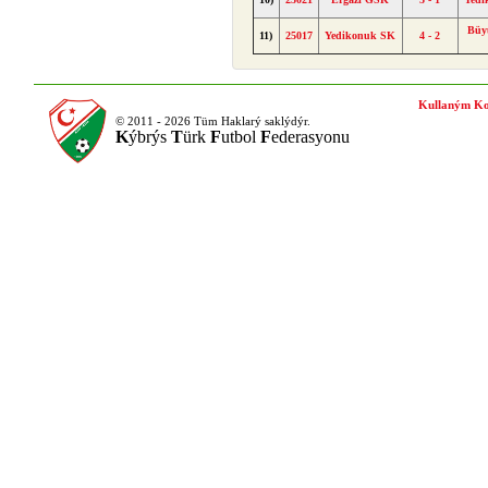
Büy
11)
25017
Yedikonuk SK
4 - 2
Kullaným Ko
© 2011 - 2026 Tüm Haklarý saklýdýr.
K
ýbrýs
T
ürk
F
utbol
F
ederasyonu