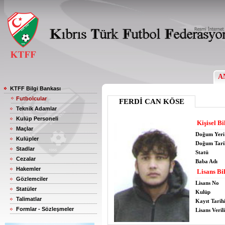
A
KTFF Bilgi Bankası
Futbolcular
FERDİ CAN KÖSE
Teknik Adamlar
Kulüp Personeli
Kişisel Bi
Maçlar
Doğum Yeri
Kulüpler
Doğum Tari
Stadlar
Statü
Cezalar
Baba Adı
Hakemler
Lisans Bil
Gözlemciler
Lisans No
Statüler
Kulüp
Talimatlar
Kayıt Tarih
Formlar - Sözleşmeler
Lisans Verili