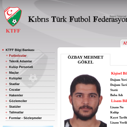
A
KTFF Bilgi Bankası
Futbolcular
ÖZBAY MEHMET
Teknik Adamlar
GÖKEL
Kulüp Personeli
Maçlar
Kişisel Bi
Kulüpler
Doğum Yeri
Stadlar
Doğum Tari
Cezalar
Statü
Baba Adı
Hakemler
Lisans Bil
Gözlemciler
Statüler
Lisans No
Talimatlar
Kulüp
Kayıt Tarih
Formlar - Sözleşmeler
Lisans Verili