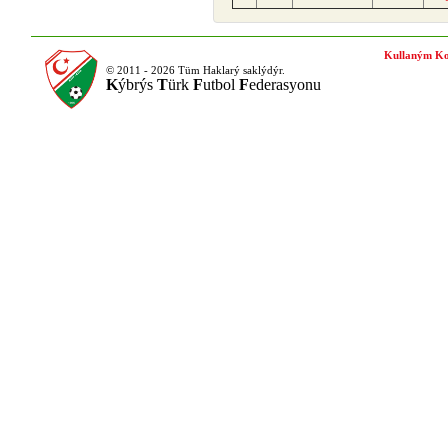
Kullaným Ko
© 2011 - 2026 Tüm Haklarý saklýdýr.
K
ýbrýs
T
ürk
F
utbol
F
ederasyonu