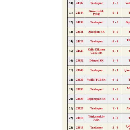
10)
24307
Tuzlaspor
1 - 2
Va
Güvercinlik
11)
24144
6 - 1
T
İYSK
12)
24138
Tuzlaspor
3 - 3
Di
13)
24131
Akdoğan SK
1 - 0
T
Tü
14)
24126
Tuzlaspor
0 - 1
Çello Dikmen
15)
24042
0 - 1
T
Gücü SK
16)
23852
Dörtyol SK
1 - 4
T
17)
23846
Tuzlaspor
3 - 1
Çan
18)
23838
Vadili TÇBSK
0 - 2
T
Gü
19)
23833
Tuzlaspor
1 - 0
20)
23828
Dipkarpaz SK
2 - 2
T
21)
23823
Tuzlaspor
1 - 1
Ak
Türkmenköy
22)
23818
1 - 0
T
ASK
Çe
23)
23813
Tuzlaspor
3 - 3