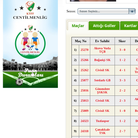
Sezon:
Maçlar
Attığı Goller
Kartlar
Maç No
Ev Sahibi
Skor
D
Akova Vuda
1)
25270
3 - 0
C
TÇB
2)
25266
Boğaziçi SK
1 - 2
C
1
3)
25262
Civisil SK
4 - 1
Tr
4)
25077
Serdarlı GB
3 - 3
C
Gönendere
5)
25016
2 - 2
C
ŞSKSK
A
6)
25013
Civisil SK
2 - 3
7)
25009
Civisil SK
1 - 0
Bo
8)
24323
Tuzlaspor
1 - 2
D
Çanakkale
9)
24318
2 - 7
T
TSK