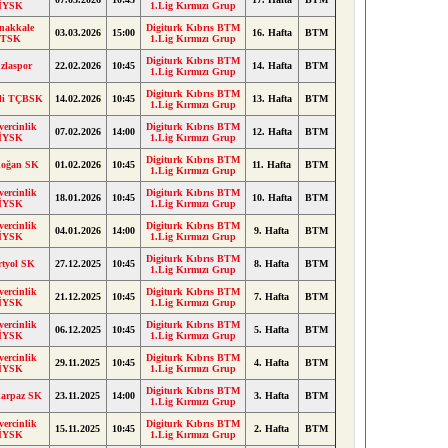
İYSK
1.Lig Kırmızı Grup
nakkale
Digiturk Kıbrıs BTM
03.03.2026
15:00
16. Hafta
BTM
TSK
1.Lig Kırmızı Grup
Digiturk Kıbrıs BTM
zlaspor
22.02.2026
10:45
14. Hafta
BTM
1.Lig Kırmızı Grup
Digiturk Kıbrıs BTM
ili TÇBSK
14.02.2026
10:45
13. Hafta
BTM
1.Lig Kırmızı Grup
ercinlik
Digiturk Kıbrıs BTM
07.02.2026
14:00
12. Hafta
BTM
İYSK
1.Lig Kırmızı Grup
Digiturk Kıbrıs BTM
oğan SK
01.02.2026
10:45
11. Hafta
BTM
1.Lig Kırmızı Grup
ercinlik
Digiturk Kıbrıs BTM
18.01.2026
10:45
10. Hafta
BTM
İYSK
1.Lig Kırmızı Grup
ercinlik
Digiturk Kıbrıs BTM
04.01.2026
14:00
9. Hafta
BTM
İYSK
1.Lig Kırmızı Grup
Digiturk Kıbrıs BTM
rtyol SK
27.12.2025
10:45
8. Hafta
BTM
1.Lig Kırmızı Grup
ercinlik
Digiturk Kıbrıs BTM
21.12.2025
10:45
7. Hafta
BTM
İYSK
1.Lig Kırmızı Grup
ercinlik
Digiturk Kıbrıs BTM
06.12.2025
10:45
5. Hafta
BTM
İYSK
1.Lig Kırmızı Grup
ercinlik
Digiturk Kıbrıs BTM
29.11.2025
10:45
4. Hafta
BTM
İYSK
1.Lig Kırmızı Grup
Digiturk Kıbrıs BTM
karpaz SK
23.11.2025
14:00
3. Hafta
BTM
1.Lig Kırmızı Grup
ercinlik
Digiturk Kıbrıs BTM
15.11.2025
10:45
2. Hafta
BTM
İYSK
1.Lig Kırmızı Grup