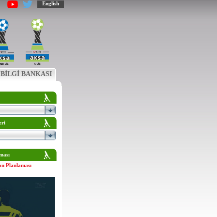
English
BİLGİ BANKASI
eri
ması
on Planlaması