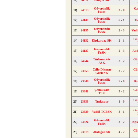
Güvercinlik
Ça
11)
24313
3 - 0
İYSK
Güvercinlik
12)
24144
6 - 1
Tu
İYSK
Güvercinlik
13)
24135
2 - 3
Vad
İYSK
Güv
14)
24132
Dipkarpaz SK
2 - 1
Güvercinlik
15)
24127
2 - 3
Akd
İYSK
Türkmenköy
Güv
16)
24044
2 - 2
ASK
Çello Dikmen
Güv
17)
23853
3 - 2
Gücü SK
Güvercinlik
18)
23848
5 - 0
Dö
İYSK
Çanakkale
Güv
19)
23841
5 - 2
TSK
Güv
20)
23833
Tuzlaspor
1 - 0
Güv
21)
23829
Vadili TÇBSK
3 - 1
Güvercinlik
22)
23824
3 - 2
Dip
İYSK
Güv
23)
23819
Akdoğan SK
4 - 2