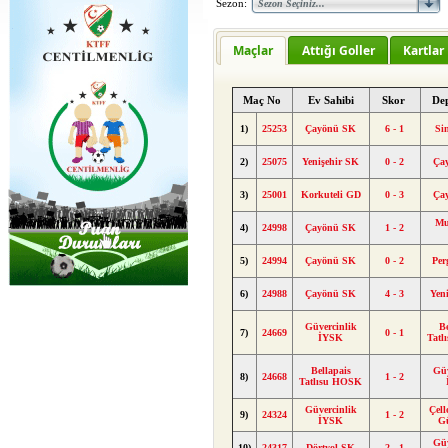
Sezon:
Maçlar
Attığı Goller
Kartlar
Maç No
Ev Sahibi
Skor
De
1)
25253
Çayönü SK
6 - 1
Si
2)
25075
Yenişehir SK
0 - 2
Ça
3)
25001
Korkuteli GD
0 - 3
Ça
Mu
4)
24998
Çayönü SK
1 - 2
5)
24994
Çayönü SK
0 - 2
Pe
6)
24988
Çayönü SK
4 - 3
Yen
Güvercinlik
Be
7)
24669
0 - 1
İYSK
Tat
Bellapais
Güv
8)
24668
1 - 2
Tatlısu HOSK
Güvercinlik
Çel
9)
24324
1 - 2
İYSK
G
Güv
10)
24317
Dörtyol SK
2 - 1