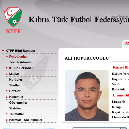
A
KTFF Bilgi Bankası
Futbolcular
ALİ HOPURCUOĞLU
Teknik Adamlar
Kişisel Bi
Kulüp Personeli
Maçlar
Doğum Yeri
Doğum Tari
Kulüpler
Statü
Stadlar
Baba Adı
Cezalar
Lisans Bil
Hakemler
Lisans No
Gözlemciler
Kulüp
Statüler
Kayıt Tarih
Talimatlar
Lisans Verili
Formlar - Sözleşmeler