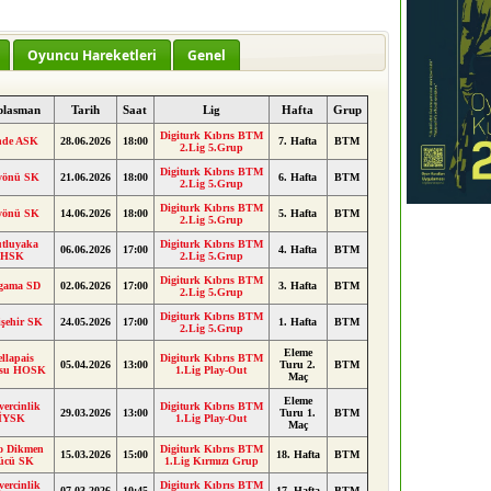
Oyuncu Hareketleri
Genel
plasman
Tarih
Saat
Lig
Hafta
Grup
Digiturk Kıbrıs BTM
nde ASK
28.06.2026
18:00
7. Hafta
BTM
2.Lig 5.Grup
Digiturk Kıbrıs BTM
yönü SK
21.06.2026
18:00
6. Hafta
BTM
2.Lig 5.Grup
Digiturk Kıbrıs BTM
yönü SK
14.06.2026
18:00
5. Hafta
BTM
2.Lig 5.Grup
tluyaka
Digiturk Kıbrıs BTM
06.06.2026
17:00
4. Hafta
BTM
HSK
2.Lig 5.Grup
Digiturk Kıbrıs BTM
rgama SD
02.06.2026
17:00
3. Hafta
BTM
2.Lig 5.Grup
Digiturk Kıbrıs BTM
işehir SK
24.05.2026
17:00
1. Hafta
BTM
2.Lig 5.Grup
Eleme
llapais
Digiturk Kıbrıs BTM
05.04.2026
13:00
Turu 2.
BTM
lısu HOSK
1.Lig Play-Out
Maç
Eleme
ercinlik
Digiturk Kıbrıs BTM
29.03.2026
13:00
Turu 1.
BTM
İYSK
1.Lig Play-Out
Maç
lo Dikmen
Digiturk Kıbrıs BTM
15.03.2026
15:00
18. Hafta
BTM
ücü SK
1.Lig Kırmızı Grup
ercinlik
Digiturk Kıbrıs BTM
07.03.2026
10:45
17. Hafta
BTM