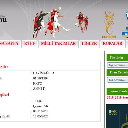
NA SAYFA
KTFF
MİLLİ TAKIMLAR
LİGLER
KUPALAR
Fikstürler
lgiler
Puan Cetvell
:
GAZİMAĞUSA
hi
:
01/10/1994
:
KKTC
:
AHMET
Sezon Planla
gileri
2018-2019 Sez
:
101469
:
Çayönü SK
i
:
06/11/2010
ş Tarihi
:
18/05/2026