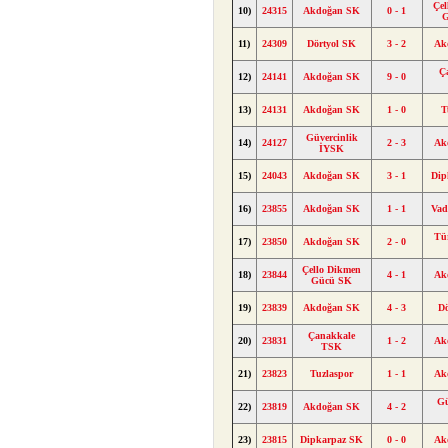
Çe
10)
24315
Akdoğan SK
0 - 1
11)
24309
Dörtyol SK
3 - 2
Ak
Ç
12)
24141
Akdoğan SK
9 - 0
13)
24131
Akdoğan SK
1 - 0
T
Güvercinlik
14)
24127
2 - 3
Ak
İYSK
15)
24043
Akdoğan SK
3 - 1
Dip
16)
23855
Akdoğan SK
1 - 1
Vad
Tü
17)
23850
Akdoğan SK
2 - 0
Çello Dikmen
18)
23844
4 - 1
Ak
Gücü SK
19)
23839
Akdoğan SK
4 - 3
D
Çanakkale
20)
23831
1 - 2
Ak
TSK
21)
23823
Tuzlaspor
1 - 1
Ak
Gü
22)
23819
Akdoğan SK
4 - 2
23)
23815
Dipkarpaz SK
0 - 0
Ak