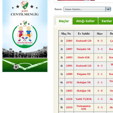
Sezon:
Maçlar
Attığı Goller
Kartlar
Maç No
Ev Sahibi
Skor
D
1)
25001
Korkuteli GD
0 - 3
Ç
2)
24997
Yenişehir SK
3 - 3
Kor
3)
24993
Sinde ASK
2 - 5
Kor
M
4)
24991
Korkuteli GD
0 - 3
5)
24989
Pergama SD
2 - 1
Kor
Tü
6)
24742
Akdoğan SK
2 - 1
7)
24665
Akdoğan SK
3 - 0
Or
8)
24326
Vadili TÇBSK
1 - 3
Ak
Türkmenköy
9)
24319
3 - 3
Ak
ASK