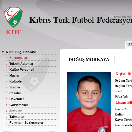
A
KTFF Bilgi Bankası
Futbolcular
DOĞUŞ MORKAYA
Teknik Adamlar
Kulüp Personeli
Kişisel Bi
Maçlar
Doğum Yeri
Kulüpler
Doğum Tari
Stadlar
Statü
Cezalar
Baba Adı
Hakemler
Lisans Bil
Gözlemciler
Lisans No
Statüler
Kulüp
Talimatlar
Kayıt Tarih
Formlar - Sözleşmeler
Lisans Verili