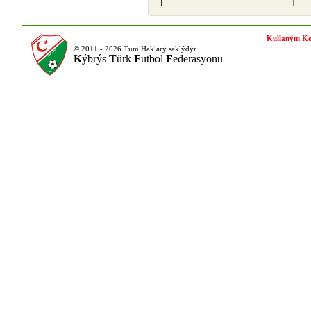
Kullaným Ko
© 2011 - 2026 Tüm Haklarý saklýdýr.
K
ýbrýs
T
ürk
F
utbol
F
ederasyonu