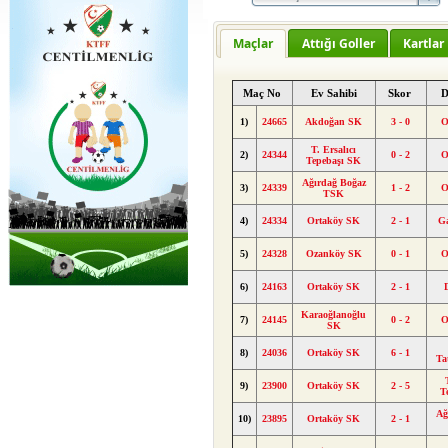
Maçlar
Attığı Goller
Kartlar
Maç No
Ev Sahibi
Skor
D
1)
24665
Akdoğan SK
3 - 0
O
T. Ersalıcı
2)
24344
0 - 2
O
Tepebaşı SK
Ağırdağ Boğaz
3)
24339
1 - 2
O
TSK
4)
24334
Ortaköy SK
2 - 1
Ga
5)
24328
Ozanköy SK
0 - 1
O
6)
24163
Ortaköy SK
2 - 1
Karaoğlanoğlu
7)
24145
0 - 2
O
SK
8)
24036
Ortaköy SK
6 - 1
Ta
9)
23900
Ortaköy SK
2 - 5
T
Ağ
10)
23895
Ortaköy SK
2 - 1