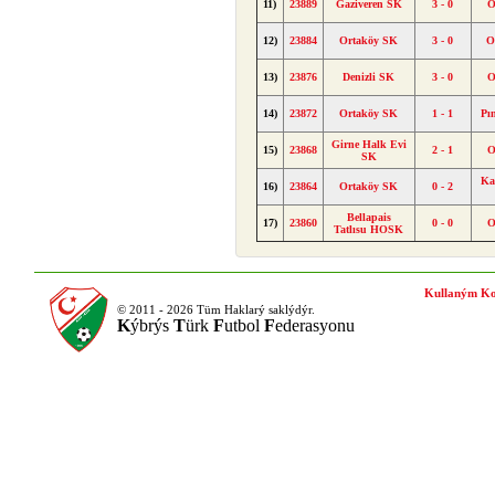
11)
23889
Gaziveren SK
3 - 0
O
12)
23884
Ortaköy SK
3 - 0
O
13)
23876
Denizli SK
3 - 0
O
14)
23872
Ortaköy SK
1 - 1
Pı
Girne Halk Evi
15)
23868
2 - 1
O
SK
Ka
16)
23864
Ortaköy SK
0 - 2
Bellapais
17)
23860
0 - 0
O
Tatlısu HOSK
Kullaným Ko
© 2011 - 2026 Tüm Haklarý saklýdýr.
K
ýbrýs
T
ürk
F
utbol
F
ederasyonu