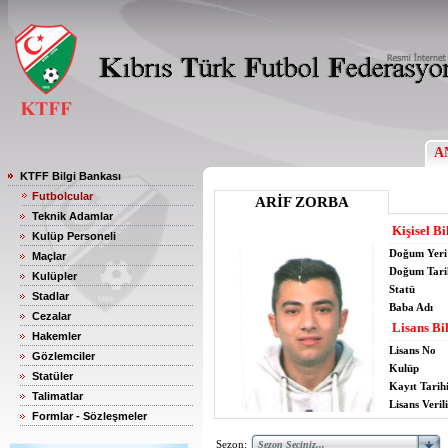
A
KTFF Bilgi Bankası
Futbolcular
ARİF ZORBA
Teknik Adamlar
Kişisel Bi
Kulüp Personeli
Doğum Yeri
Maçlar
Doğum Tari
Kulüpler
Statü
Stadlar
Baba Adı
Cezalar
Lisans Bil
Hakemler
Lisans No
Gözlemciler
Kulüp
Statüler
Kayıt Tarih
Talimatlar
Lisans Verili
Formlar - Sözleşmeler
Sezon: